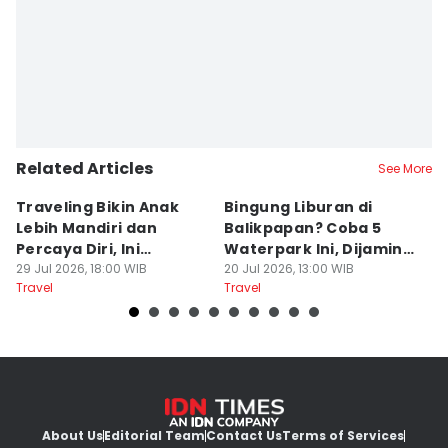
Related Articles
See More
Traveling Bikin Anak
Bingung Liburan di
E
Lebih Mandiri dan
Balikpapan? Coba 5
Ka
Percaya Diri, Ini
Waterpark Ini, Dijamin
E
Penjelasan Psikolog
29 Jul 2026, 18:00 WIB
Bikin Betah
20 Jul 2026, 13:00 WIB
D
19
Travel
Travel
Tr
About Us
Editorial Team
Contact Us
Terms of Services