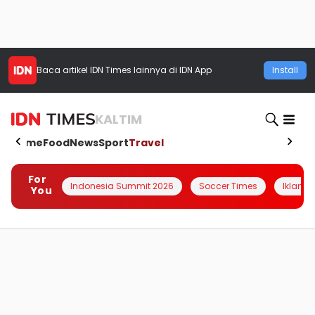
Baca artikel
IDN Times
lainnya di IDN App
Install
KALTIM
Home
Food
News
Sport
Travel
For
Indonesia Summit 2026
Soccer Times
Iklanin 
You