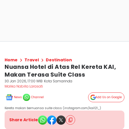
Home
Travel
Destination
Nuansa Hotel di Atas Rel Kereta KAI,
Makan Terasa Suite Class
30 Jan 2026, 17:00 WIB
Kota Samarinda
Malika Nabilla Larasati
News
Channel
Add Us on Google
Kereta makan bernuansa suite class (instagram.com/kai121_)
Share Article