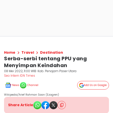
Home
Travel
Destination
Serba-serbi tentang PPU yang
Menyimpan Keindahan
08 Mei 2022, 11:00 WIB
Kab. Penajam Paser Utara
Seo Intern IDN Times
News
Channel
Add Us on Google
Wikipedia/Arief Rahman Saan (Ezagren)
Share Article