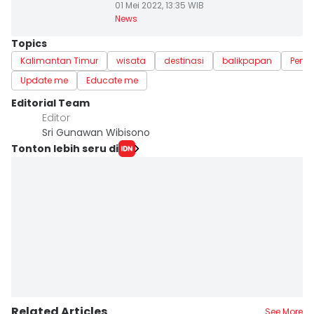
01 Mei 2022, 13:35 WIB
News
Topics
Kalimantan Timur
wisata
destinasi
balikpapan
Penaj
Update me
Educate me
Editorial Team
Editor
Sri Gunawan Wibisono
Tonton lebih seru di
Related Articles
See More