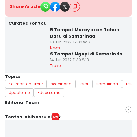
Share Article
Curated For You
5 Tempat Merayakan Tahun
Baru di Samarinda
10 Jun 2022, 17:00 WIB
News
6 Tempat Ngopi di Samarinda
14 Jun 2022, 11:30 WIB
Travel
Topics
Kalimantan Timur
sederhana
lezat
samarinda
resep
Update me
Educate me
Editorial Team
Editor
Tonton lebih seru di
Linggauni -
Editor