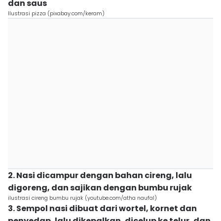
dan saus
Ilustrasi pizza (pixabay.com/keram)
2. Nasi dicampur dengan bahan cireng, lalu
digoreng, dan sajikan dengan bumbu rujak
ilustrasi cireng bumbu rujak (youtube.com/atha naufal)
3. Sempol nasi dibuat dari wortel, kornet dan
penyedap, lalu dikepalkan, dicelup ke telur, dan