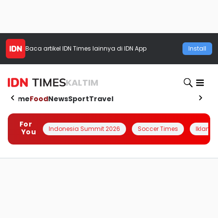
Baca artikel
IDN Times
lainnya di IDN App
Install
KALTIM
Home
Food
News
Sport
Travel
For
Indonesia Summit 2026
Soccer Times
Iklanin 
You