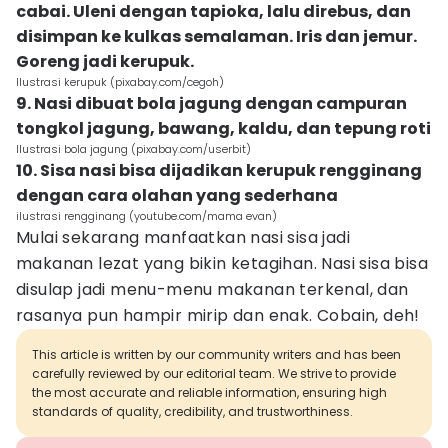
cabai. Uleni dengan tapioka, lalu direbus, dan
disimpan ke kulkas semalaman. Iris dan jemur.
Goreng jadi kerupuk.
Ilustrasi kerupuk (pixabay.com/cegoh)
9. Nasi dibuat bola jagung dengan campuran
tongkol jagung, bawang, kaldu, dan tepung roti
Ilustrasi bola jagung (pixabay.com/userbit)
10. Sisa nasi bisa dijadikan kerupuk rengginang
dengan cara olahan yang sederhana
ilustrasi rengginang (youtube.com/mama evan)
Mulai sekarang manfaatkan nasi sisa jadi
makanan lezat yang bikin ketagihan. Nasi sisa bisa
disulap jadi menu-menu makanan terkenal, dan
rasanya pun hampir mirip dan enak. Cobain, deh!
This article is written by our community writers and has been
carefully reviewed by our editorial team. We strive to provide
the most accurate and reliable information, ensuring high
standards of quality, credibility, and trustworthiness.