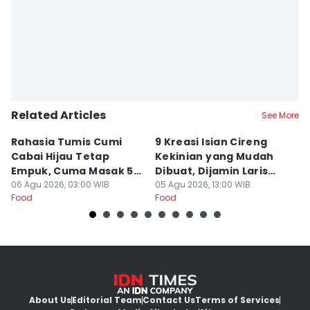
Sri Gunawan Wibisono
Related Articles
See More
Rahasia Tumis Cumi
9 Kreasi Isian Cireng
R
Cabai Hijau Tetap
Kekinian yang Mudah
G
Empuk, Cuma Masak 5
Dibuat, Dijamin Laris
N
Menit!
06 Agu 2026, 03:00 WIB
untuk Jualan
05 Agu 2026, 13:00 WIB
K
05
Food
Food
Fo
About Us
Editorial Team
Contact Us
Terms of Services