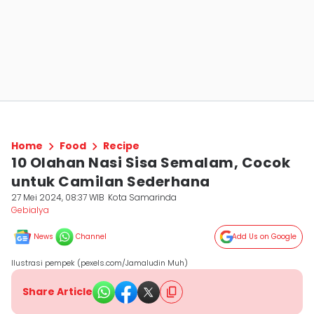
Home
Food
Recipe
10 Olahan Nasi Sisa Semalam, Cocok
untuk Camilan Sederhana
27 Mei 2024, 08:37 WIB
Kota Samarinda
Gebialya
News
Channel
Add Us on Google
Ilustrasi pempek (pexels.com/Jamaludin Muh)
Share Article