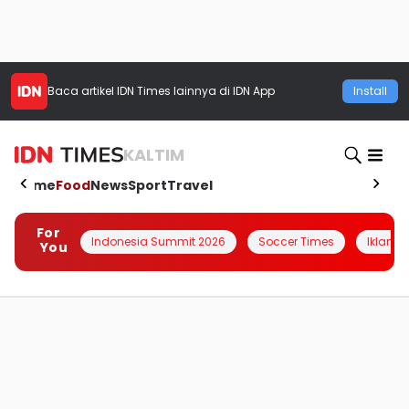
Baca artikel
IDN Times
lainnya di IDN App
Install
KALTIM
Home
Food
News
Sport
Travel
For
Indonesia Summit 2026
Soccer Times
Iklanin 
You