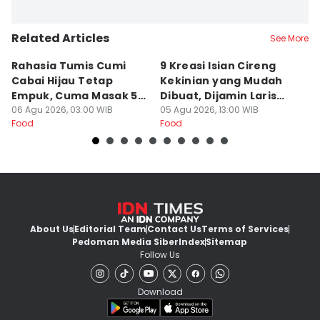
Related Articles
See More
Rahasia Tumis Cumi
9 Kreasi Isian Cireng
R
Cabai Hijau Tetap
Kekinian yang Mudah
G
Empuk, Cuma Masak 5
Dibuat, Dijamin Laris
N
Menit!
06 Agu 2026, 03:00 WIB
untuk Jualan
05 Agu 2026, 13:00 WIB
K
05
Food
Food
Fo
About Us
Editorial Team
Contact Us
Terms of Services
Pedoman Media Siber
Index
Sitemap
Follow Us
Download