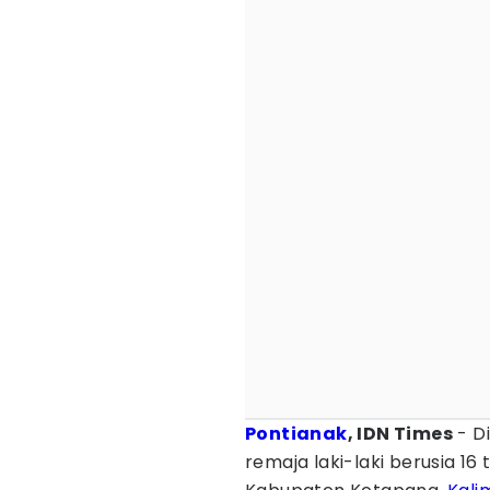
Pontianak
, IDN Times
- D
remaja laki-laki berusia 1