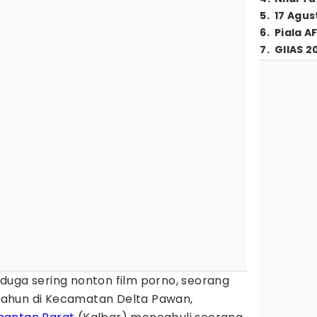
5
.
17 Agus
6
.
Piala A
7
.
GIIAS 2
iduga sering nonton film porno, seorang
6 tahun di Kecamatan Delta Pawan,