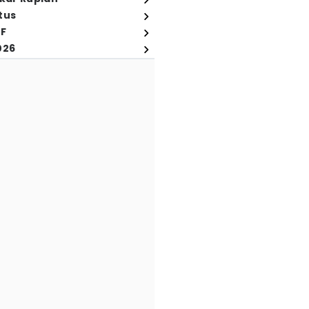
tus
FF
026