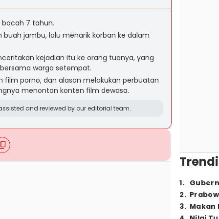
 bocah 7 tahun.
 buah jambu, lalu menarik korban ke dalam
eritakan kejadian itu ke orang tuanya, yang
 bersama warga setempat.
n film porno, dan alasan melakukan perbuatan
ringnya menonton konten film dewasa.
ssisted and reviewed by our editorial team.
Trendi
1
.
Gubern
2
.
Prabow
3
.
Makan B
4
.
Nilai T