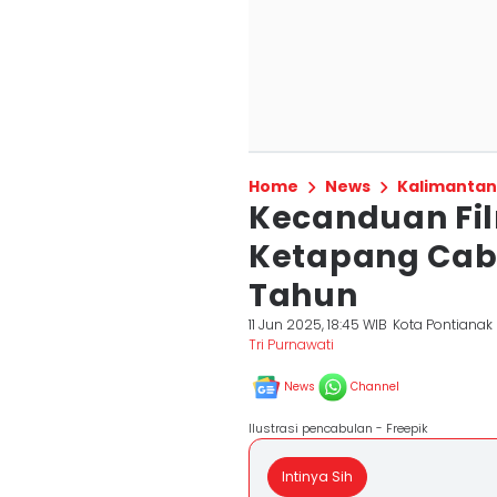
Home
News
Kalimantan
Kecanduan Fil
Ketapang Cabu
Tahun
11 Jun 2025, 18:45 WIB
Kota Pontianak
Tri Purnawati
News
Channel
Ilustrasi pencabulan - Freepik
Intinya Sih