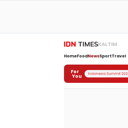
KALTIM
Home
Food
News
Sport
Travel
For
Indonesia Summit 202
You