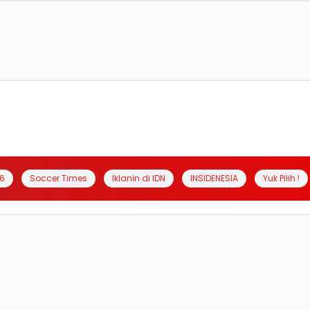
6
Soccer Times
Iklanin di IDN
INSIDENESIA
Yuk Pilih !