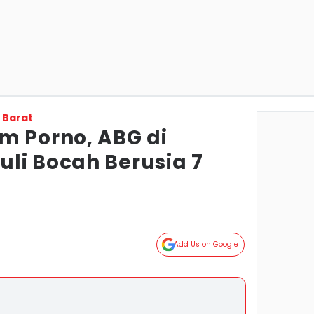
 Barat
m Porno, ABG di
li Bocah Berusia 7
Add Us on Google