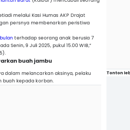
mantan Barat
(Kalbar) mencabuli seorang
tiadi melalui Kasi Humas AKP Drajat
gan persnya membenarkan peristiwa
bulan
terhadap seorang anak berusia 7
pada Senin, 9 Juli 2025, pukul 15.00 WIB,”
5).
warkan buah jambu
Tonton leb
a dalam melancarkan aksinya, pelaku
 buah kepada korban.