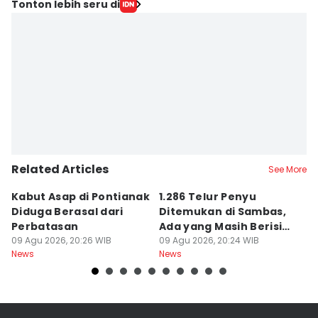
Tonton lebih seru di
Related Articles
See More
Kabut Asap di Pontianak
1.286 Telur Penyu
P
Diduga Berasal dari
Ditemukan di Sambas,
P
Perbatasan
Ada yang Masih Berisi
W
09 Agu 2026, 20:26 WIB
Embrio
09 Agu 2026, 20:24 WIB
Kh
09
News
News
Ne