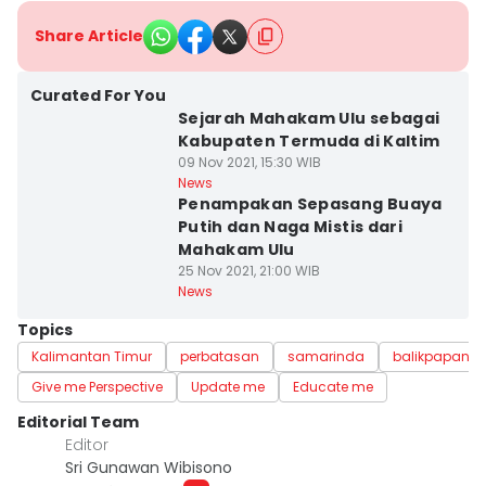
Share Article
Curated For You
Sejarah Mahakam Ulu sebagai
Kabupaten Termuda di Kaltim
09 Nov 2021, 15:30 WIB
News
Penampakan Sepasang Buaya
Putih dan Naga Mistis dari
Mahakam Ulu
25 Nov 2021, 21:00 WIB
News
Topics
Kalimantan Timur
perbatasan
samarinda
balikpapan
Give me Perspective
Update me
Educate me
Editorial Team
Editor
Sri Gunawan Wibisono