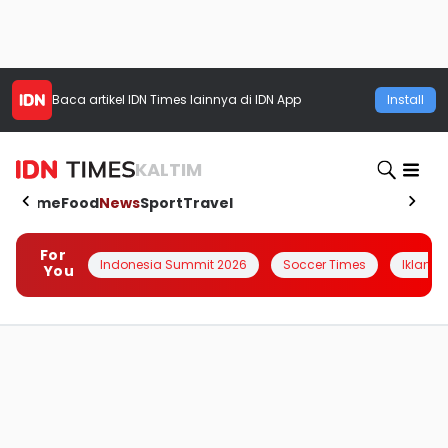
Baca artikel
IDN Times
lainnya di IDN App
Install
KALTIM
Home
Food
News
Sport
Travel
For
Indonesia Summit 2026
Soccer Times
Iklanin 
You