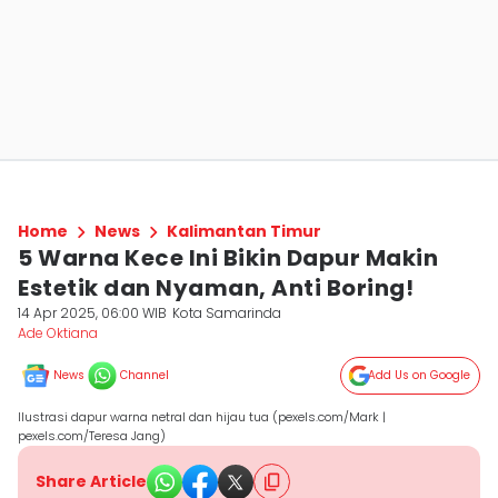
Home
News
Kalimantan Timur
5 Warna Kece Ini Bikin Dapur Makin
Estetik dan Nyaman, Anti Boring!
14 Apr 2025, 06:00 WIB
Kota Samarinda
Ade Oktiana
News
Channel
Add Us on Google
Ilustrasi dapur warna netral dan hijau tua (pexels.com/Mark |
pexels.com/Teresa Jang)
Share Article