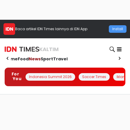
Baca artikel
IDN Times
lainnya di IDN App
Install
KALTIM
Home
Food
News
Sport
Travel
For
Indonesia Summit 2026
Soccer Times
Iklanin 
You