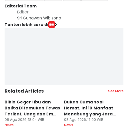
Editorial Team
Editor
Sri Gunawan Wibisono
Tonton lebih seru di
Related Articles
See More
Bikin Geger! Ibu dan
Bukan Cuma soal
Da
Balita Ditemukan Tewas
Hemat, Ini 10 Manfaat
P
Terikat, Uang dan Emas
Menabung yang Jarang
P
Hilang
08 Agu 2026, 18:04 WIB
Disadari
08 Agu 2026, 17:00 WIB
08
News
News
Ne