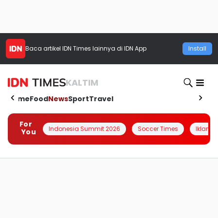
Baca artikel
IDN Times
lainnya di IDN App
Install
KALTIM
Home
Food
News
Sport
Travel
For
Indonesia Summit 2026
Soccer Times
Iklanin 
You