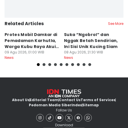
Related Articles
See More
Protes Mobil Damkar di
Suka “Ngobrol” dan
G
Pemadaman Karhutla,
Nggak Betah Sendirian,
Ke
Warga Kubu Raya Akui
Ini Sisi Unik Kucing Siam
K
Khilaf
09 Agu 2026, 01:00 WIB
08 Agu 2026, 21:30 WIB
08
News
News
Ne
About Us
Editorial Team
Contact Us
Terms of Services
Pedoman Media Siber
Index
Sitemap
Follow Us
Download