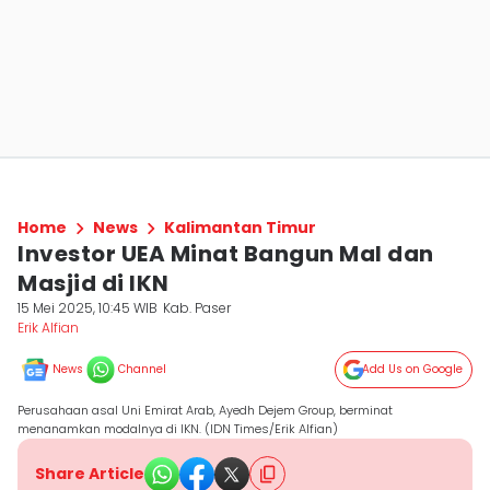
Home
News
Kalimantan Timur
Investor UEA Minat Bangun Mal dan
Masjid di IKN
15 Mei 2025, 10:45 WIB
Kab. Paser
Erik Alfian
News
Channel
Add Us on Google
Perusahaan asal Uni Emirat Arab, Ayedh Dejem Group, berminat
menanamkan modalnya di IKN. (IDN Times/Erik Alfian)
Share Article