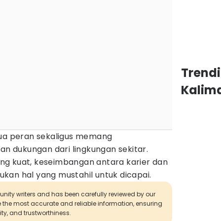
Trend
Kalim
dua peran sekaligus memang
 dukungan dari lingkungan sekitar.
g kuat, keseimbangan antara karier dan
kan hal yang mustahil untuk dicapai.
munity writers and has been carefully reviewed by our
de the most accurate and reliable information, ensuring
ity, and trustworthiness.