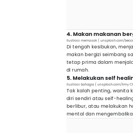
4. Makan makanan berg
Ilustrasi memasak ( unsplash.com/becc
Di tengah kesibukan, menja
makan bergizi seimbang sa
tetap prima dalam menjalan
di rumah.
5. Melakukan self heal
Ilustrasi bahagia ( unsplash.com/Amy C
Tak kalah penting, wanita 
diri sendiri atau self-heali
berlibur, atau melakukan
mental dan mengembalikan