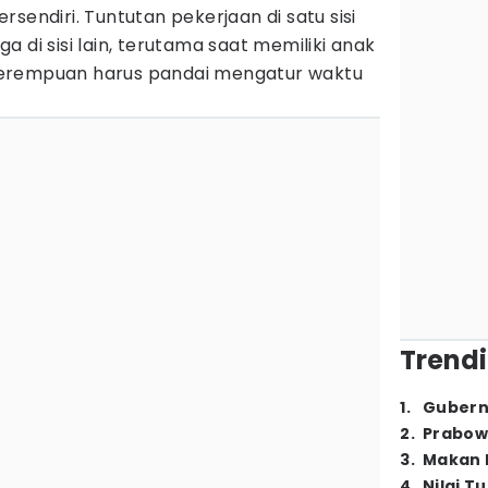
sendiri. Tuntutan pekerjaan di satu sisi
 di sisi lain, terutama saat memiliki anak
erempuan harus pandai mengatur waktu
Trendi
1
.
Gubern
2
.
Prabow
3
.
Makan B
4
.
Nilai T