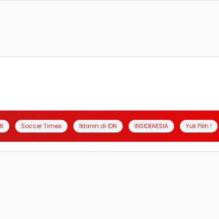
6
Soccer Times
Iklanin di IDN
INSIDENESIA
Yuk Pilih !