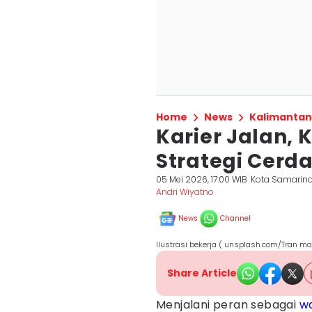
Home
News
Kalimantan
Karier Jalan,
Strategi Cerd
05 Mei 2026, 17:00 WIB
Kota Samarin
Andri Wiyatno
News
Channel
Ilustrasi bekerja ( unsplash.com/Tran m
Share Article
Menjalani peran sebagai
wa