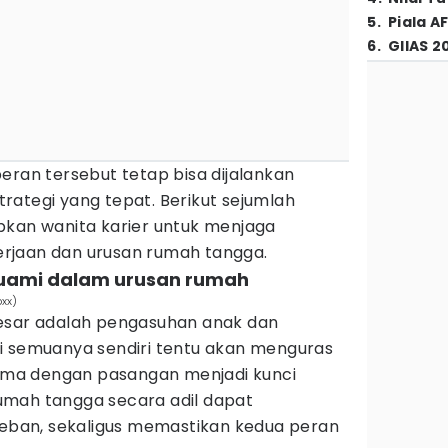
5
.
Piala A
6
.
GIIAS 2
eran tersebut tetap bisa dijalankan
rategi yang tepat. Berikut sejumlah
pkan wanita karier untuk menjaga
rjaan dan urusan rumah tangga.
suami dalam urusan rumah
oxx)
besar adalah pengasuhan anak dan
i semuanya sendiri tentu akan menguras
 sama dengan pasangan menjadi kunci
umah tangga secara adil dapat
ban, sekaligus memastikan kedua peran