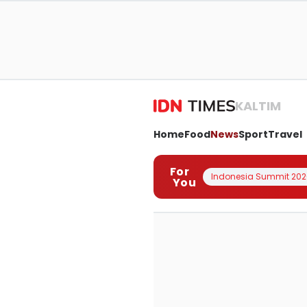
KALTIM
Home
Food
News
Sport
Travel
For
Indonesia Summit 202
You