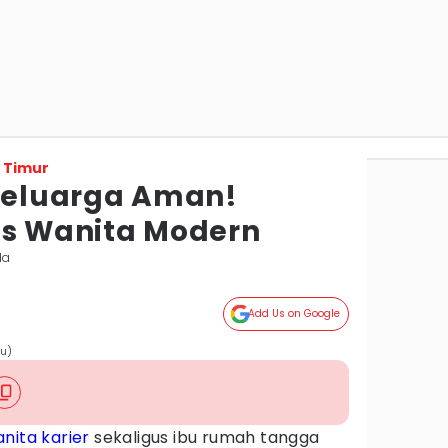
 Timur
 Keluarga Aman!
as Wanita Modern
da
Add Us on Google
au)
nita karier
sekaligus ibu rumah tangga