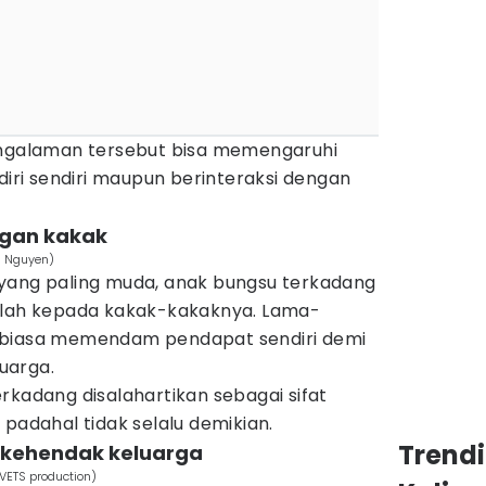
engalaman tersebut bisa memengaruhi
ri sendiri maupun berinteraksi dengan
ngan kakak
g Nguyen)
yang paling muda, anak bungsu terkadang
alah kepada kakak-kakaknya. Lama-
rbiasa memendam pendapat sendiri demi
uarga.
 terkadang disalahartikan sebagai sifat
 padahal tidak selalu demikian.
Trend
i kehendak keluarga
VETS production)