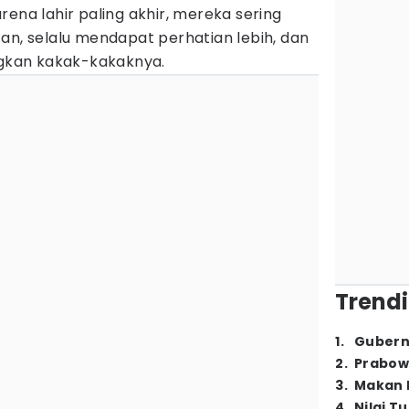
rena lahir paling akhir, mereka sering
an, selalu mendapat perhatian lebih, dan
ngkan kakak-kakaknya.
Trendi
1
.
Gubern
2
.
Prabow
3
.
Makan B
4
.
Nilai T