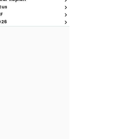
tus
FF
026