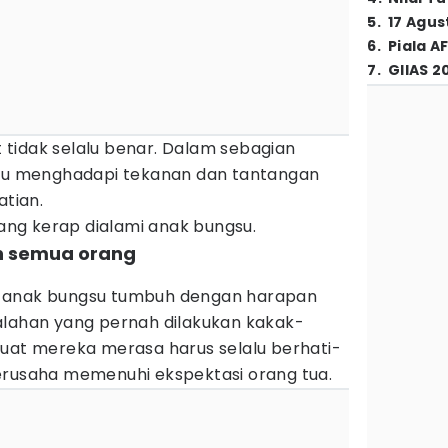
5
.
17 Agus
6
.
Piala A
7
.
GIIAS 2
tidak selalu benar. Dalam sebagian
tru menghadapi tekanan dan tantangan
atian.
yang kerap dialami anak bungsu.
n semua orang
)
 anak bungsu tumbuh dengan harapan
alahan yang pernah dilakukan kakak-
buat mereka merasa harus selalu berhati-
erusaha memenuhi ekspektasi orang tua.