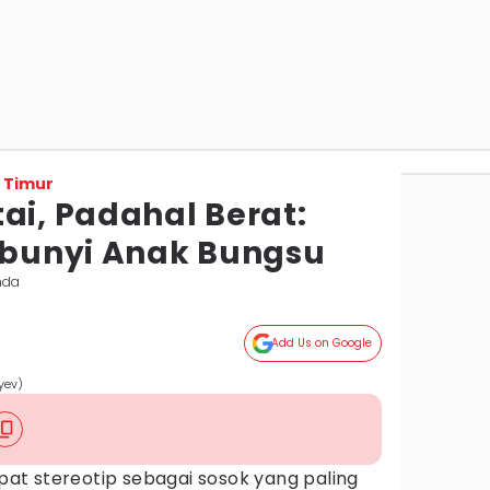
 Timur
ai, Padahal Berat:
bunyi Anak Bungsu
nda
Add Us on Google
yev)
t stereotip sebagai sosok yang paling