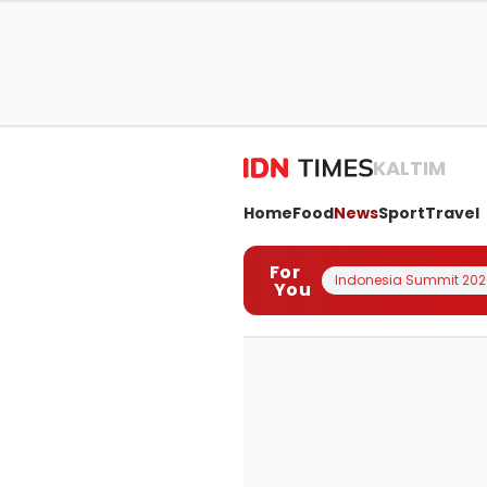
KALTIM
Home
Food
News
Sport
Travel
For
Indonesia Summit 202
You