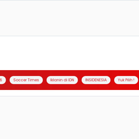
6
Soccer Times
Iklanin di IDN
INSIDENESIA
Yuk Pilih !