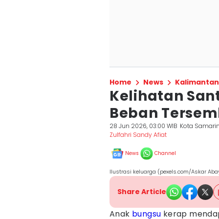
Home
News
Kalimantan
Kelihatan Sant
Beban Tersem
28 Jun 2026, 03:00 WIB
Kota Samari
Zulfahri Sandy Afiat
News
Channel
Ilustrasi keluarga (pexels.com/Askar Aba
Share Article
Anak
bungsu
kerap mendapa