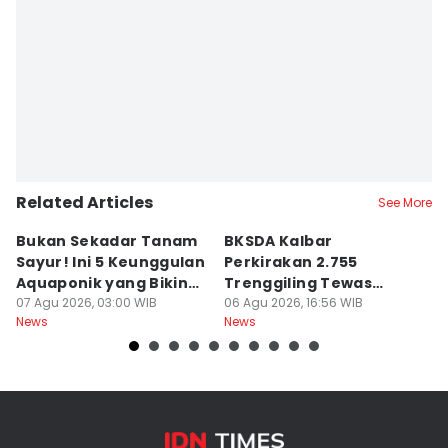
Related Articles
See More
Bukan Sekadar Tanam
BKSDA Kalbar
Be
Sayur! Ini 5 Keunggulan
Perkirakan 2.755
C
Aquaponik yang Bikin
Trenggiling Tewas
K
Takjub
07 Agu 2026, 03:00 WIB
untuk Dapat 551 Kg Sisik
06 Agu 2026, 16:56 WIB
M
06
News
News
Ne