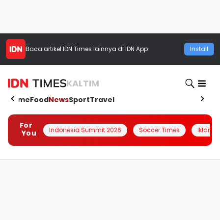
Baca artikel
IDN Times
lainnya di IDN App
Install
KALTIM
Home
Food
News
Sport
Travel
For
Indonesia Summit 2026
Soccer Times
Iklanin 
You