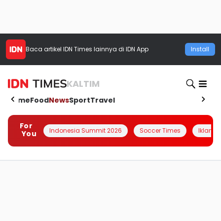
Baca artikel
IDN Times
lainnya di IDN App
Install
KALTIM
Home
Food
News
Sport
Travel
For
Indonesia Summit 2026
Soccer Times
Iklanin 
You