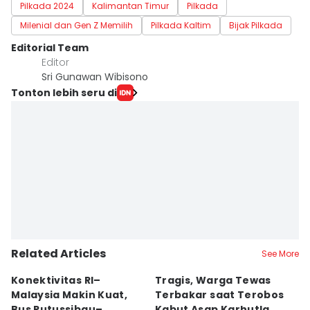
Pilkada 2024
Kalimantan Timur
Pilkada
Milenial dan Gen Z Memilih
Pilkada Kaltim
Bijak Pilkada
Editorial Team
Editor
Sri Gunawan Wibisono
Tonton lebih seru di
Related Articles
See More
Konektivitas RI–
Tragis, Warga Tewas
5
Malaysia Makin Kuat,
Terbakar saat Terobos
S
Bus Putussibau–
Kabut Asap Karhutla
M