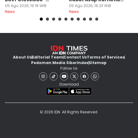
Kuching Masuki Final
05 Agu 2026, 19:18 WIB
Ketapang
05 Agu 2026, 18:23 WIB
05
News
News
Ne
About Us
Editorial Team
Contact Us
Terms of Services
Pedoman Media Siber
Index
Sitemap
Follow Us
Download
© 2026 IDN. All Rights Reserved.