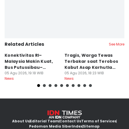
Related Articles
See More
Konektivitas RI–
Tragis, Warga Tewas
5
Malaysia Makin Kuat,
Terbakar saat Terobos
S
Bus Putussibau–
Kabut Asap Karhutla
M
Kuching Masuki Final
05 Agu 2026, 19:18 WIB
Ketapang
05 Agu 2026, 18:23 WIB
05
News
News
Ne
About Us
Editorial Team
Contact Us
Terms of Services
Pedoman Media Siber
Index
Sitemap