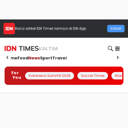
Baca artikel
IDN Times
lainnya di IDN App
Install
KALTIM
Home
Food
News
Sport
Travel
For
Indonesia Summit 2026
Soccer Times
Iklanin 
You