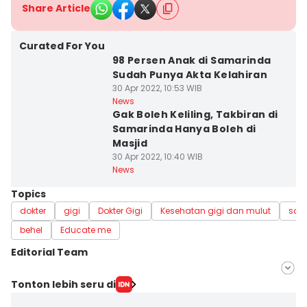
Share Article
Curated For You
98 Persen Anak di Samarinda
Sudah Punya Akta Kelahiran
30 Apr 2022, 10:53 WIB
News
Gak Boleh Keliling, Takbiran di
Samarinda Hanya Boleh di
Masjid
30 Apr 2022, 10:40 WIB
News
Topics
dokter
gigi
Dokter Gigi
Kesehatan gigi dan mulut
sam
behel
Educate me
Editorial Team
Editor
Tonton lebih seru di
Linggauni -