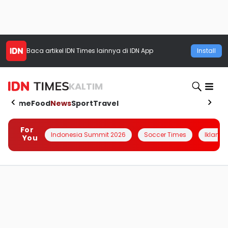
Baca artikel
IDN Times
lainnya di IDN App
Install
KALTIM
Home
Food
News
Sport
Travel
For
Indonesia Summit 2026
Soccer Times
Iklanin 
You