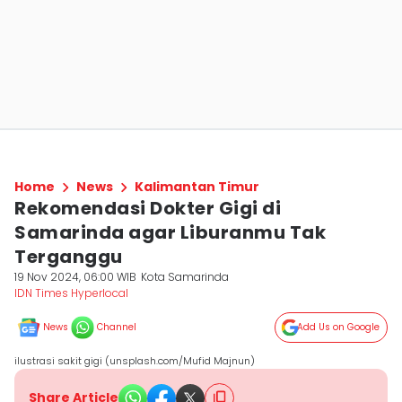
Home
News
Kalimantan Timur
Rekomendasi Dokter Gigi di
Samarinda agar Liburanmu Tak
Terganggu
19 Nov 2024, 06:00 WIB
Kota Samarinda
IDN Times Hyperlocal
News
Channel
Add Us on Google
ilustrasi sakit gigi (unsplash.com/Mufid Majnun)
Share Article