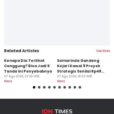
Editor
Sri Gunawan Wibisono
Related Articles
See More
Kenapa Dia Terlihat
Samarinda Gandeng
K
Canggung? Bisa Jadi 5
Kejari Kawal 9 Proyek
M
Tanda Ini Penyebabnya
Strategis Senilai Rp48
H
07 Agu 2026, 22:36 WIB
Miliar
07 Agu 2026, 18:00 WIB
T
07
News
News
Ne