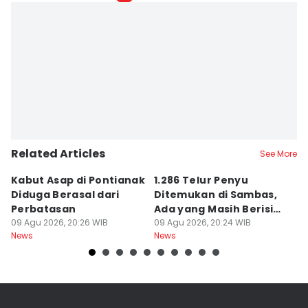
Linggauni -
Editor
Ervan Masbanjar
Related Articles
See More
Kabut Asap di Pontianak
1.286 Telur Penyu
P
Diduga Berasal dari
Ditemukan di Sambas,
P
Perbatasan
Ada yang Masih Berisi
W
09 Agu 2026, 20:26 WIB
Embrio
09 Agu 2026, 20:24 WIB
Kh
09
News
News
Ne