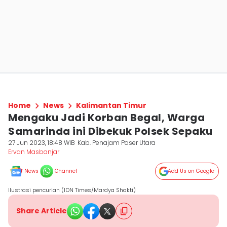
Home
News
Kalimantan Timur
Mengaku Jadi Korban Begal, Warga
Samarinda ini Dibekuk Polsek Sepaku
27 Jun 2023, 18:48 WIB
Kab. Penajam Paser Utara
Ervan Masbanjar
News
Channel
Add Us on Google
Ilustrasi pencurian (IDN Times/Mardya Shakti)
Share Article