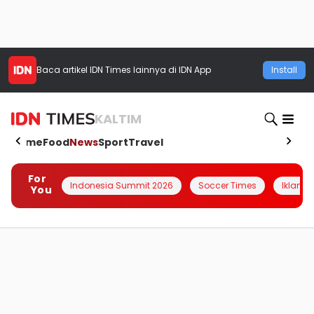
Baca artikel
IDN Times
lainnya di IDN App
Install
KALTIM
Home
Food
News
Sport
Travel
For
Indonesia Summit 2026
Soccer Times
Iklanin 
You