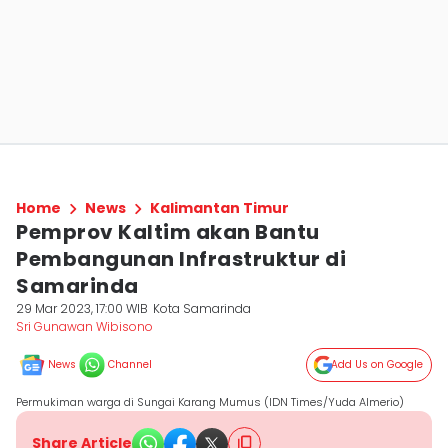
Home
News
Kalimantan Timur
Pemprov Kaltim akan Bantu
Pembangunan Infrastruktur di
Samarinda
29 Mar 2023, 17:00 WIB
Kota Samarinda
Sri Gunawan Wibisono
News
Channel
Add Us on Google
Permukiman warga di Sungai Karang Mumus (IDN Times/Yuda Almerio)
Share Article