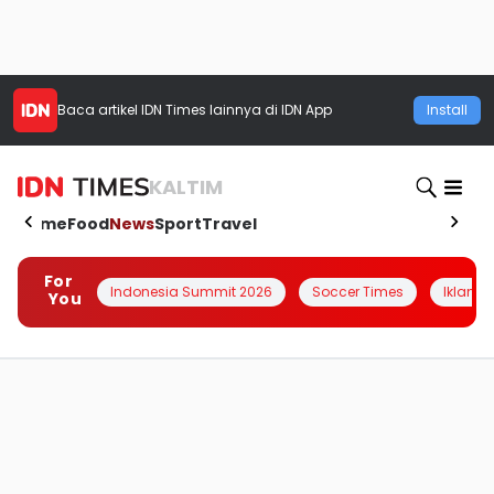
Baca artikel
IDN Times
lainnya di IDN App
Install
KALTIM
Home
Food
News
Sport
Travel
For
Indonesia Summit 2026
Soccer Times
Iklanin 
You