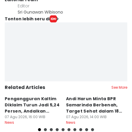
Editor
Sri Gunawan Wibisono
Tonton lebih seru di
Related Articles
See More
Pengangguran Kaltim
Andi Harun Minta BPR
B
Diklaim Turun Jadi 5,24
Samarinda Berbenah,
M
Persen, Andalkan
Target Sehat dalam 18
J
Pertanian
07 Agu 2026, 16:00 WIB
Bulan
07 Agu 2026, 14:00 WIB
At
07
News
News
Ne