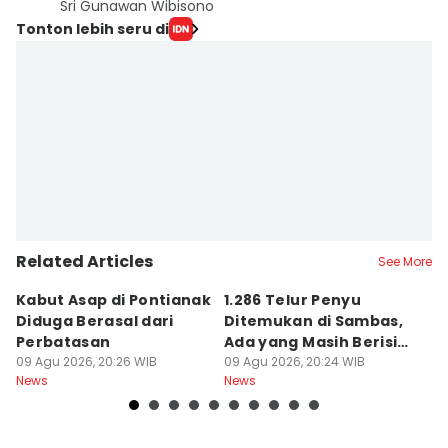
Sri Gunawan Wibisono
Tonton lebih seru di
Related Articles
See More
Kabut Asap di Pontianak
1.286 Telur Penyu
P
Diduga Berasal dari
Ditemukan di Sambas,
P
Perbatasan
Ada yang Masih Berisi
W
09 Agu 2026, 20:26 WIB
Embrio
09 Agu 2026, 20:24 WIB
Kh
09
News
News
Ne