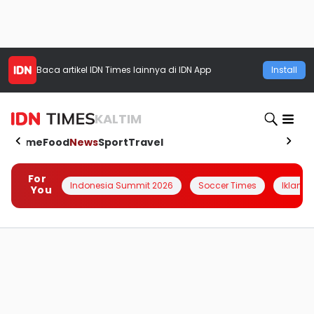
Baca artikel
IDN Times
lainnya di IDN App
Install
KALTIM
Home
Food
News
Sport
Travel
For
Indonesia Summit 2026
Soccer Times
Iklanin 
You