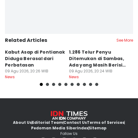
Related Articles
See More
Kabut Asap di Pontianak
1.286 Telur Penyu
P
Diduga Berasal dari
Ditemukan di Sambas,
P
Perbatasan
Ada yang Masih Berisi
W
09 Agu 2026, 20:26 WIB
Embrio
09 Agu 2026, 20:24 WIB
Kh
09
News
News
Ne
About Us
Editorial Team
Contact Us
Terms of Services
Pedoman Media Siber
Index
Sitemap
Follow Us