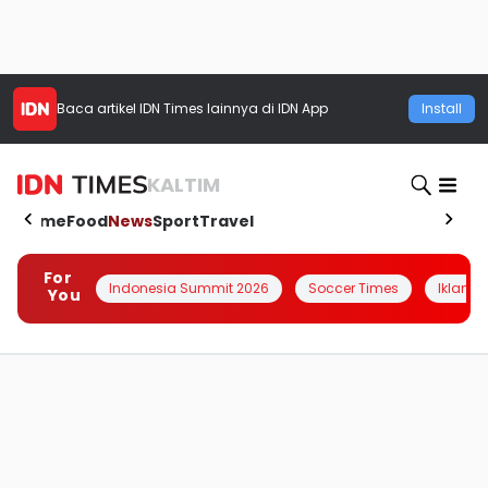
Baca artikel
IDN Times
lainnya di IDN App
Install
KALTIM
Home
Food
News
Sport
Travel
For
Indonesia Summit 2026
Soccer Times
Iklanin 
You