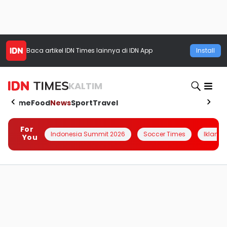
Baca artikel
IDN Times
lainnya di IDN App
Install
KALTIM
Home
Food
News
Sport
Travel
For
Indonesia Summit 2026
Soccer Times
Iklanin 
You