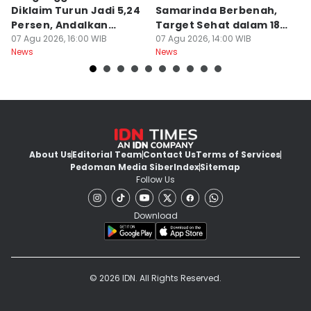
Diklaim Turun Jadi 5,24
Samarinda Berbenah,
M
Persen, Andalkan
Target Sehat dalam 18
J
Pertanian
07 Agu 2026, 16:00 WIB
Bulan
07 Agu 2026, 14:00 WIB
At
07
News
News
Ne
About Us
Editorial Team
Contact Us
Terms of Services
Pedoman Media Siber
Index
Sitemap
Follow Us
Download
© 2026 IDN. All Rights Reserved.