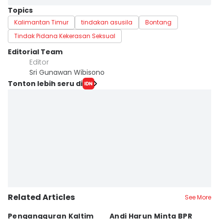
Topics
Kalimantan Timur
tindakan asusila
Bontang
Tindak Pidana Kekerasan Seksual
Editorial Team
Editor
Sri Gunawan Wibisono
Tonton lebih seru di
Related Articles
See More
Pengangguran Kaltim
Andi Harun Minta BPR
B