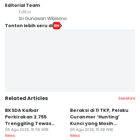
Editorial Team
Editor
Sri Gunawan Wibisono
Tonton lebih seru di
Related Articles
See More
BKSDA Kalbar
Beraksi di 11 TKP, Pelaku
55
Perkirakan 2.755
Curanmor ‘Hunting’
da
Trenggiling Tewas
Kunci yang Masih
R
untuk Dapat 551 Kg Sisik
06 Agu 2026, 16:56 WIB
Menempel
06 Agu 2026, 15:38 WIB
06
News
News
Ne