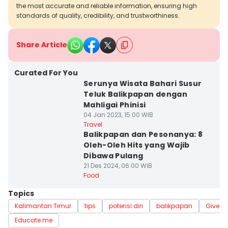
the most accurate and reliable information, ensuring high
standards of quality, credibility, and trustworthiness.
Share Article
Curated For You
Serunya Wisata Bahari Susur
Teluk Balikpapan dengan
Mahligai Phinisi
04 Jan 2023, 15:00 WIB
Travel
Balikpapan dan Pesonanya: 8
Oleh-Oleh Hits yang Wajib
Dibawa Pulang
21 Des 2024, 06:00 WIB
Food
Topics
Kalimantan Timur
tips
potensi diri
balikpapan
Give m
Educate me