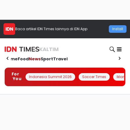
Baca artikel
IDN Times
lainnya di IDN App
Install
KALTIM
Home
Food
News
Sport
Travel
For
Indonesia Summit 2026
Soccer Times
Iklanin 
You