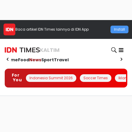
Baca artikel
IDN Times
lainnya di IDN App
Install
KALTIM
Home
Food
News
Sport
Travel
For
Indonesia Summit 2026
Soccer Times
Iklanin 
You