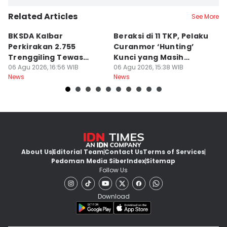
Related Articles
See More
BKSDA Kalbar
Beraksi di 11 TKP, Pelaku
55
Perkirakan 2.755
Curanmor ‘Hunting’
da
Trenggiling Tewas
Kunci yang Masih
R
untuk Dapat 551 Kg Sisik
06 Agu 2026, 16:56 WIB
Menempel
06 Agu 2026, 15:38 WIB
06
News
News
Ne
About Us
Editorial Team
Contact Us
Terms of Services
Pedoman Media Siber
Index
Sitemap
Follow Us
Download