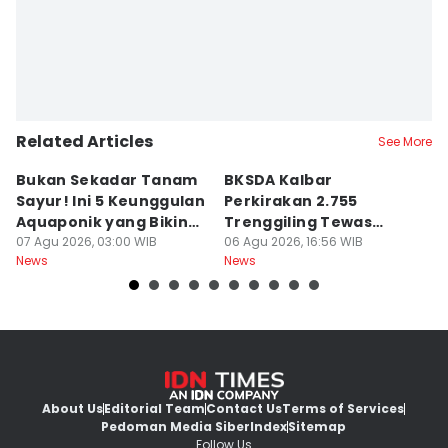
Related Articles
See More
Bukan Sekadar Tanam
BKSDA Kalbar
Be
Sayur! Ini 5 Keunggulan
Perkirakan 2.755
C
Aquaponik yang Bikin
Trenggiling Tewas
K
Takjub
07 Agu 2026, 03:00 WIB
untuk Dapat 551 Kg Sisik
06 Agu 2026, 16:56 WIB
M
06
News
News
Ne
About Us
Editorial Team
Contact Us
Terms of Services
Pedoman Media Siber
Index
Sitemap
Follow Us