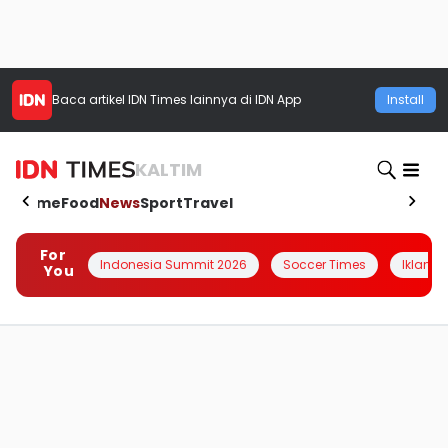
Baca artikel
IDN Times
lainnya di IDN App
Install
KALTIM
Home
Food
News
Sport
Travel
For
Indonesia Summit 2026
Soccer Times
Iklanin 
You