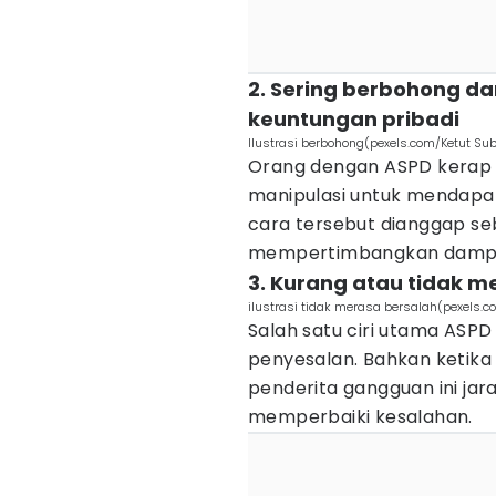
2. Sering berbohong da
keuntungan pribadi
Ilustrasi berbohong(pexels.com/Ketut Sub
Orang dengan ASPD kerap
manipulasi untuk mendapat
cara tersebut dianggap se
mempertimbangkan dampak
3. Kurang atau tidak m
ilustrasi tidak merasa bersalah(pexels.
Salah satu ciri utama ASP
penyesalan. Bahkan ketika
penderita gangguan ini ja
memperbaiki kesalahan.