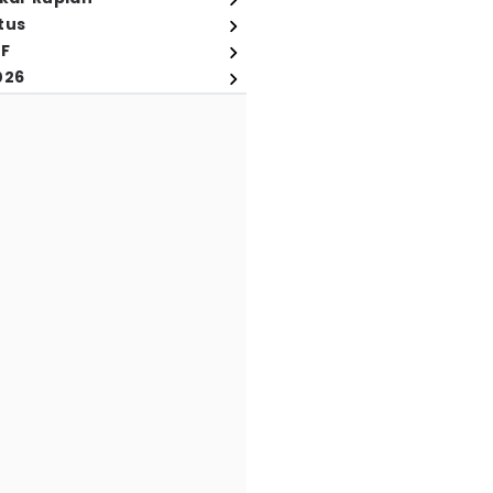
tus
FF
026