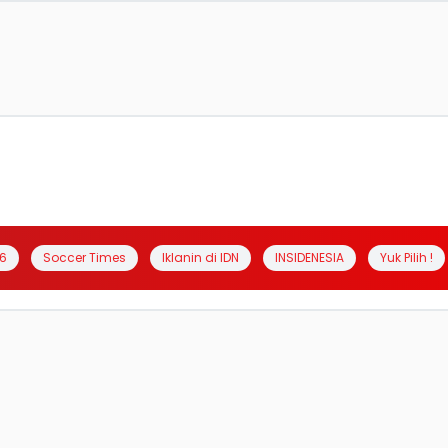
6
Soccer Times
Iklanin di IDN
INSIDENESIA
Yuk Pilih !