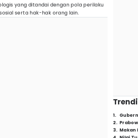
ogis yang ditandai dengan pola perilaku
sial serta hak-hak orang lain.
Trendi
1
.
Gubern
2
.
Prabow
3
.
Makan B
4
.
Nilai T