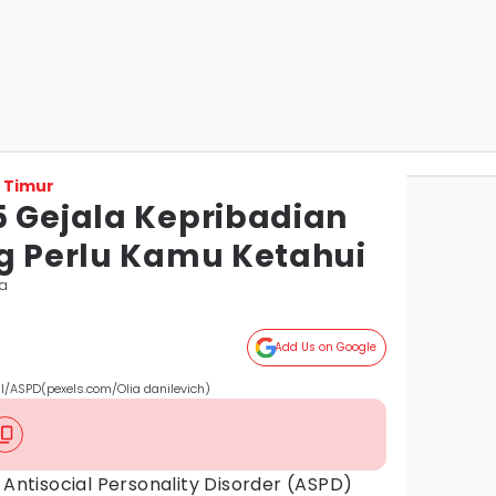
 Timur
5 Gejala Kepribadian
ng Perlu Kamu Ketahui
da
Add Us on Google
l/ASPD(pexels.com/Olia danilevich)
Antisocial Personality Disorder (ASPD)