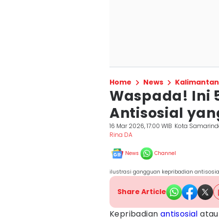
Home
News
Kalimantan
Waspada! Ini 
Antisosial ya
16 Mar 2026, 17:00 WIB
Kota Samarin
Rina DA
News
Channel
ilustrasi gangguan kepribadian antisosia
Share Article
Kepribadian
antisosial
atau 