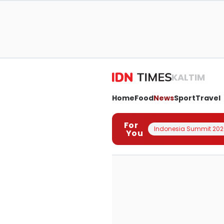
KALTIM
Home
Food
News
Sport
Travel
For
Indonesia Summit 202
You