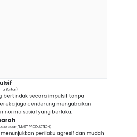
ulsif
ira Burton)
g bertindak secara impulsif tanpa
Mereka juga cenderung mengabaikan
n norma sosial yang berlaku.
marah
if(pexels.com/MART PRODUCTION)
g menunjukkan perilaku agresif dan mudah