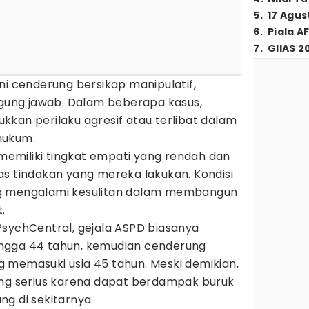
5
.
17 Agus
6
.
Piala A
7
.
GIIAS 2
ni cenderung bersikap manipulatif,
nggung jawab. Dalam beberapa kasus,
kan perilaku agresif atau terlibat dalam
hukum.
emiliki tingkat empati yang rendah dan
as tindakan yang mereka lakukan. Kondisi
g mengalami kesulitan dalam membangun
.
PsychCentral, gejala ASPD biasanya
ngga 44 tahun, kemudian cenderung
 memasuki usia 45 tahun. Meski demikian,
ong serius karena dapat berdampak buruk
g di sekitarnya.