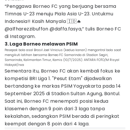
“Penggawa Borneo FC yang berjuang bersama
Timnas U-23 menuju Piala Asia U-23. Untukmu
Indonesia!! Kasih Manyala 🇮🇩🔥
@alfharezzibuffon @daffa.fasya,” tulis Borneo FC
di Instagram.
3. Laga Borneo melawan PSIM
Pesepak bola asal Brasil Joel Vinicius (kedua kanan) mengontrol bola saat
mengikuti latihan bersama Borneo FC Samarinda di Stadion Segiri,
Samarinda, Kalimantan Timur, Kamis (10/7/2025). ANTARA FOTO/M Risyal
Hidayat/rwa
Sementara itu, Borneo FC akan kembali fokus ke
kompetisi BRI Liga 1. "Pesut Etam" dijadwalkan
bertandang ke markas PSIM Yogyakarta pada 14
September 2025 di Stadion Sultan Agung, Bantul.
Saat ini, Borneo FC menempati posisi kedua
klasemen dengan 9 poin dari 3 laga tanpa
kekalahan, sedangkan PSIM berada di peringkat
keempat dengan 8 poin dari 4 laga.