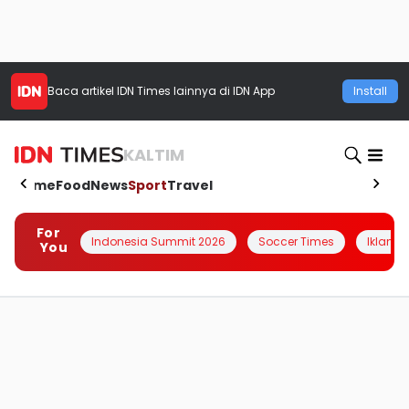
Baca artikel
IDN Times
lainnya di IDN App
Install
KALTIM
Home
Food
News
Sport
Travel
For
Indonesia Summit 2026
Soccer Times
Iklanin 
You