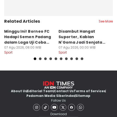
Related Articles
See More
Minggu Ini! Borneo FC
Disambut Hangat
Tr
Hadapi Semen Padang
Suporter, Kablan
B
dalam Laga Uji Coba
N'Goma Jadi Senjata
G
Perdana
07 Agu 2026, 08:00 WIB
Baru Borneo FC
07 Agu 2026, 00:00 WIB
Y
06
Sport
Sport
Sp
About Us
Editorial Team
Contact Us
Terms of Services
Pedoman Media Siber
Index
Sitemap
Follow Us
Download