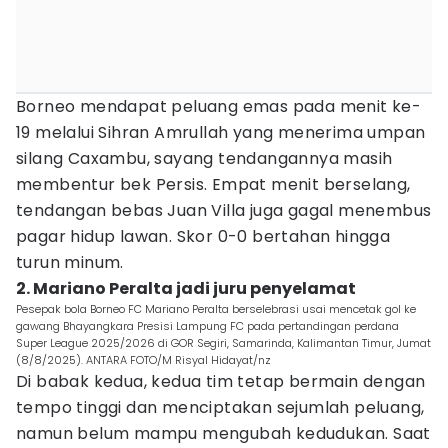
Borneo mendapat peluang emas pada menit ke-
19 melalui Sihran Amrullah yang menerima umpan
silang Caxambu, sayang tendangannya masih
membentur bek Persis. Empat menit berselang,
tendangan bebas Juan Villa juga gagal menembus
pagar hidup lawan. Skor 0-0 bertahan hingga
turun minum.
2. Mariano Peralta jadi juru penyelamat
Pesepak bola Borneo FC Mariano Peralta berselebrasi usai mencetak gol ke
gawang Bhayangkara Presisi Lampung FC pada pertandingan perdana
Super League 2025/2026 di GOR Segiri, Samarinda, Kalimantan Timur, Jumat
(8/8/2025). ANTARA FOTO/M Risyal Hidayat/nz
Di babak kedua, kedua tim tetap bermain dengan
tempo tinggi dan menciptakan sejumlah peluang,
namun belum mampu mengubah kedudukan. Saat