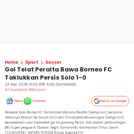
Home
Sport
Soccer
Gol Telat Peralta Bawa Borneo FC
Taklukkan Persis Solo 1-0
23 Sep 2025, 10:32 WIB
Kota Samarinda
Sri Gunawan Wibisono
News
Channel
Add Us on Google
Pesepak bola Borneo FC Samarinda Mariano Peralta (kedua kiri) bersama
rekannya Maicon De Souza (kiri) dan Christophe Nduwarugira (ketiga kiri)
berselebrasi usai mencetak gol ke gawang Persis Solo dalam pertandingan
BRI Super League di Stadion Segiri Samarinda, Kalimantan Timur, Senin
(22/9/2025). ANTARA FOTO/M Risyal Hidayat/YU