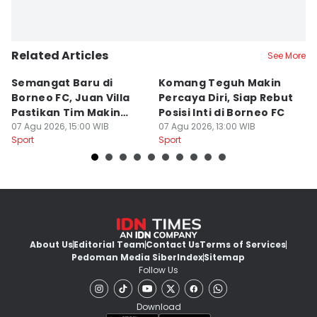
Related Articles
See More
Semangat Baru di
Komang Teguh Makin
M
Borneo FC, Juan Villa
Percaya Diri, Siap Rebut
H
Pastikan Tim Makin
Posisi Inti di Borneo FC
d
Kompak
07 Agu 2026, 15:00 WIB
07 Agu 2026, 13:00 WIB
P
07
Sport
Sport
Sp
About Us
Editorial Team
Contact Us
Terms of Services
Pedoman Media Siber
Index
Sitemap
Follow Us
Download