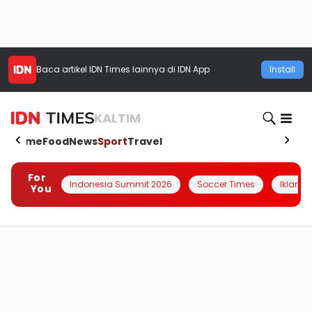
Baca artikel
IDN Times
lainnya di IDN App
Install
KALTIM
Home
Food
News
Sport
Travel
For
Indonesia Summit 2026
Soccer Times
Iklanin 
You