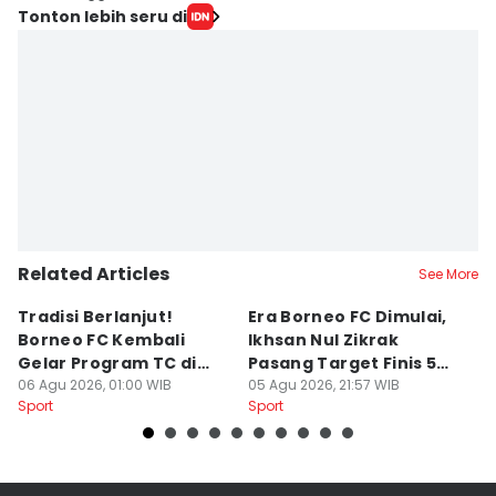
Tonton lebih seru di
Related Articles
See More
Tradisi Berlanjut!
Era Borneo FC Dimulai,
D
Borneo FC Kembali
Ikhsan Nul Zikrak
C
Gelar Program TC di
Pasang Target Finis 5
Ba
Yogyakarta
06 Agu 2026, 01:00 WIB
Besar
05 Agu 2026, 21:57 WIB
S
28
Sport
Sport
Sp