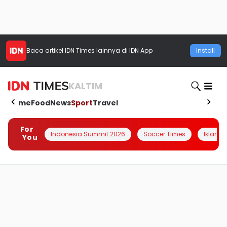
Baca artikel
IDN Times
lainnya di IDN App
Install
KALTIM
Home
Food
News
Sport
Travel
For
Indonesia Summit 2026
Soccer Times
Iklanin 
You