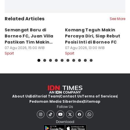
Related Articles
See More
Semangat Baru di
Komang Teguh Makin
M
Borneo FC, Juan Villa
Percaya Diri, Siap Rebut
H
Pastikan Tim Makin
Posisi Inti di Borneo FC
d
Kompak
07 Agu 2026, 15:00 WIB
07 Agu 2026, 13:00 WIB
P
07
Sport
Sport
Sp
About Us
Editorial Team
Contact Us
Terms of Services
Pedoman Media Siber
Index
Sitemap
Follow Us
Download