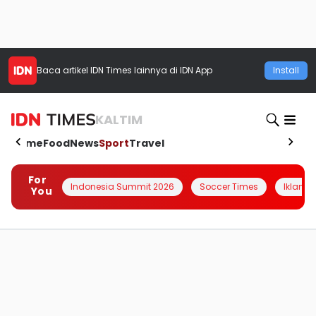
Baca artikel
IDN Times
lainnya di IDN App
Install
KALTIM
Home
Food
News
Sport
Travel
For
Indonesia Summit 2026
Soccer Times
Iklanin 
You