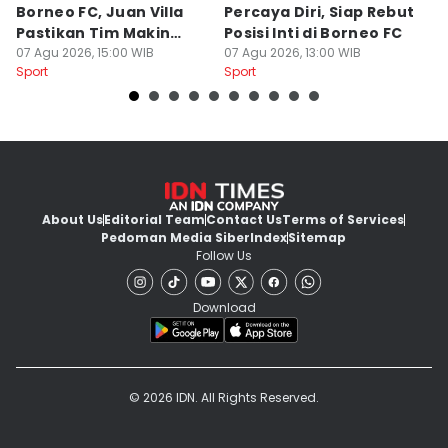
Borneo FC, Juan Villa
Percaya Diri, Siap Rebut
H
Pastikan Tim Makin
Posisi Inti di Borneo FC
d
Kompak
07 Agu 2026, 15:00 WIB
07 Agu 2026, 13:00 WIB
P
07
Sport
Sport
Sp
About Us
Editorial Team
Contact Us
Terms of Services
Pedoman Media Siber
Index
Sitemap
Follow Us
Download
© 2026 IDN. All Rights Reserved.