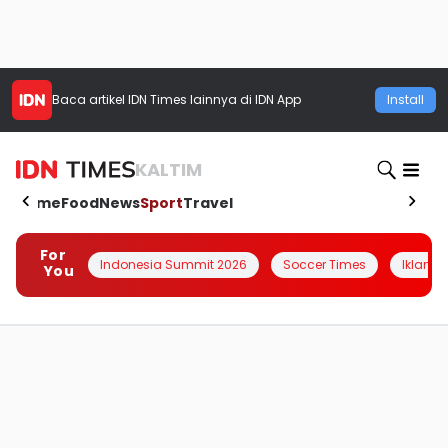
Baca artikel
IDN Times
lainnya di IDN App
Install
KALTIM
Home
Food
News
Sport
Travel
For
Indonesia Summit 2026
Soccer Times
Iklanin 
You