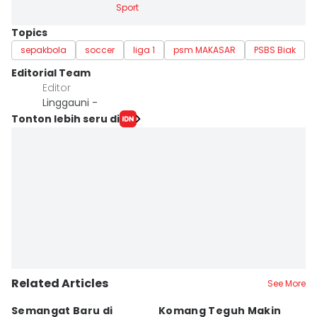
Sport
Topics
sepakbola
soccer
liga 1
psm MAKASAR
PSBS Biak
Editorial Team
Editor
Linggauni -
Tonton lebih seru di
Related Articles
See More
Semangat Baru di
Komang Teguh Makin
M