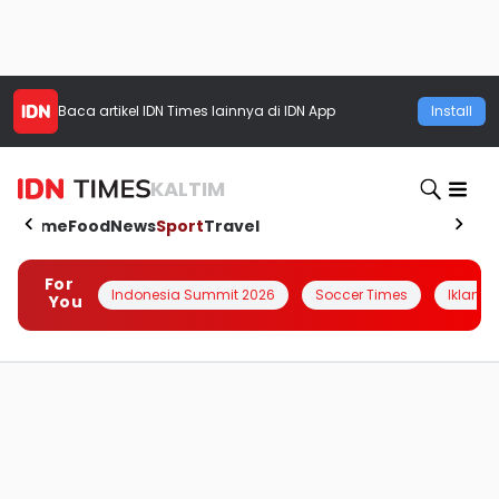
Baca artikel
IDN Times
lainnya di IDN App
Install
KALTIM
Home
Food
News
Sport
Travel
For
Indonesia Summit 2026
Soccer Times
Iklanin 
You