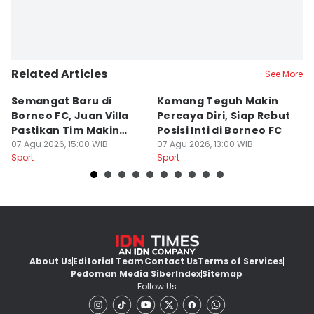
Related Articles
See More
Semangat Baru di
Komang Teguh Makin
M
Borneo FC, Juan Villa
Percaya Diri, Siap Rebut
H
Pastikan Tim Makin
Posisi Inti di Borneo FC
d
Kompak
07 Agu 2026, 15:00 WIB
07 Agu 2026, 13:00 WIB
P
07
Sport
Sport
Sp
About Us
Editorial Team
Contact Us
Terms of Services
Pedoman Media Siber
Index
Sitemap
Follow Us