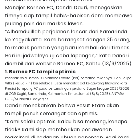
Manajer Borneo FC, Dandri Dauri, menegaskan
timnya siap tampil habis-habisan demi membawa
pulang poin dari markas lawan.
“Alhamdulillah perjalanan lancar dari Samarinda
ke Yogyakarta. Kami berangkat dengan 35 orang,
termasuk pemain yang baru kembali dari Timnas.
Hari ini jadwalnya uji coba lapangan,” kata Dandri
diambil dari website Borneo FC, Sabtu (13/9/2025).
1. Borneo FC tampil optimis
Pesepak bola Borneo FC Mariano Peralta (kiri) bersama rekannya Juan Felipe
Villa (kedua kiri) berselebrasi usai mencetak gol ke gawang Bhayangkara
Presisi Lampung FC pada pertandingan perdana Super League 2025/2026
di GOR Segiri, Samarinda, Kalimantan Timur, Jumat (8/8/2025). ANTARA
FOTO/M Risyal Hidayat/nz
Dandri menekankan bahwa Pesut Etam akan
tampil penuh semangat dan optimis.
“Kami selalu optimis. Kalau bisa menang, kenapa
tidak? Kami siap memberikan perlawanan
maksimal di hadapan ribuan penonton. Bagi kami,