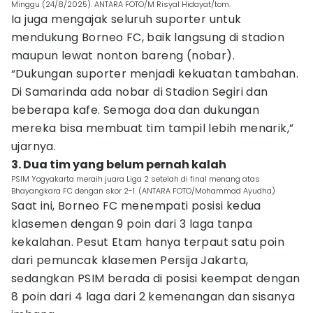
Minggu (24/8/2025). ANTARA FOTO/M Risyal Hidayat/tom.
Ia juga mengajak seluruh suporter untuk
mendukung Borneo FC, baik langsung di stadion
maupun lewat nonton bareng (nobar).
“Dukungan suporter menjadi kekuatan tambahan.
Di Samarinda ada nobar di Stadion Segiri dan
beberapa kafe. Semoga doa dan dukungan
mereka bisa membuat tim tampil lebih menarik,”
ujarnya.
3. Dua tim yang belum pernah kalah
PSIM Yogyakarta meraih juara Liga 2 setelah di final menang atas
Bhayangkara FC dengan skor 2-1. (ANTARA FOTO/Mohammad Ayudha)
Saat ini, Borneo FC menempati posisi kedua
klasemen dengan 9 poin dari 3 laga tanpa
kekalahan. Pesut Etam hanya terpaut satu poin
dari pemuncak klasemen Persija Jakarta,
sedangkan PSIM berada di posisi keempat dengan
8 poin dari 4 laga dari 2 kemenangan dan sisanya