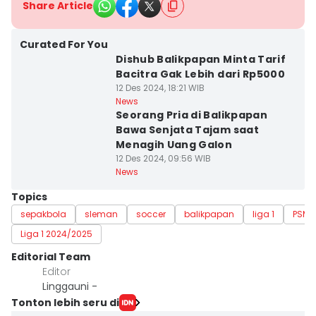
Share Article
Curated For You
Dishub Balikpapan Minta Tarif
Bacitra Gak Lebih dari Rp5000
12 Des 2024, 18:21 WIB
News
Seorang Pria di Balikpapan
Bawa Senjata Tajam saat
Menagih Uang Galon
12 Des 2024, 09:56 WIB
News
Topics
sepakbola
sleman
soccer
balikpapan
liga 1
PSM
Liga 1 2024/2025
Editorial Team
Editor
Linggauni -
Tonton lebih seru di