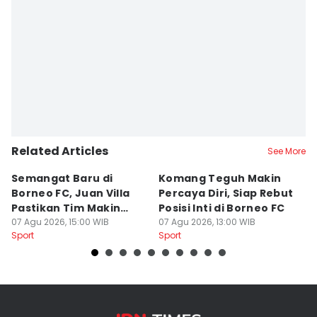
Related Articles
See More
Semangat Baru di
Komang Teguh Makin
M
Borneo FC, Juan Villa
Percaya Diri, Siap Rebut
H
Pastikan Tim Makin
Posisi Inti di Borneo FC
d
Kompak
07 Agu 2026, 15:00 WIB
07 Agu 2026, 13:00 WIB
P
07
Sport
Sport
Sp