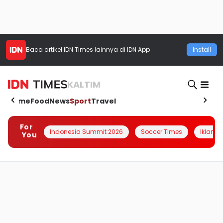
Baca artikel
IDN Times
lainnya di IDN App
Install
KALTIM
Home
Food
News
Sport
Travel
For
Indonesia Summit 2026
Soccer Times
Iklanin 
You