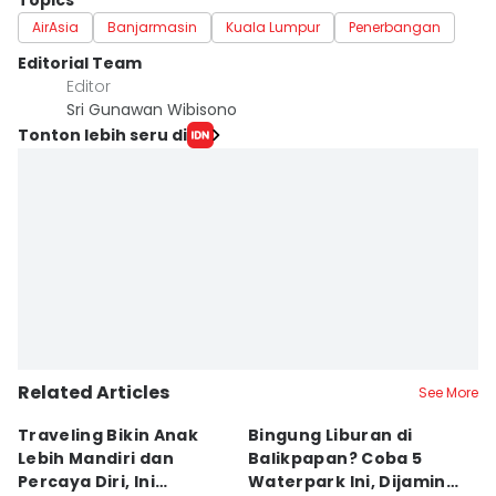
Topics
AirAsia
Banjarmasin
Kuala Lumpur
Penerbangan
Editorial Team
Editor
Sri Gunawan Wibisono
Tonton lebih seru di
Related Articles
See More
Traveling Bikin Anak
Bingung Liburan di
E
Lebih Mandiri dan
Balikpapan? Coba 5
Ka
Percaya Diri, Ini
Waterpark Ini, Dijamin
E