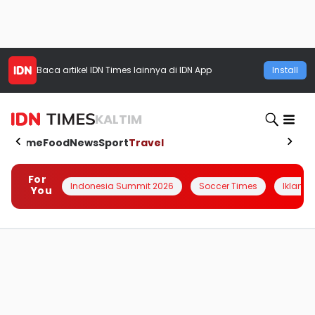
Baca artikel
IDN Times
lainnya di IDN App
Install
KALTIM
Home
Food
News
Sport
Travel
For
Indonesia Summit 2026
Soccer Times
Iklanin 
You