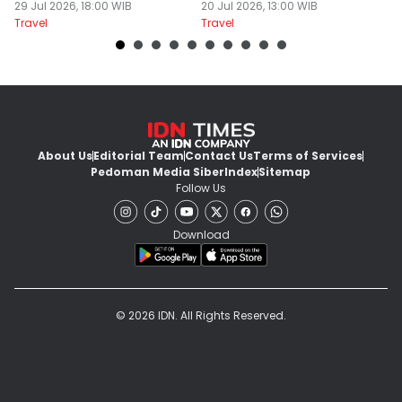
Penjelasan Psikolog
29 Jul 2026, 18:00 WIB
Bikin Betah
20 Jul 2026, 13:00 WIB
D
19
Travel
Travel
Tr
About Us
Editorial Team
Contact Us
Terms of Services
Pedoman Media Siber
Index
Sitemap
Follow Us
Download
© 2026 IDN. All Rights Reserved.