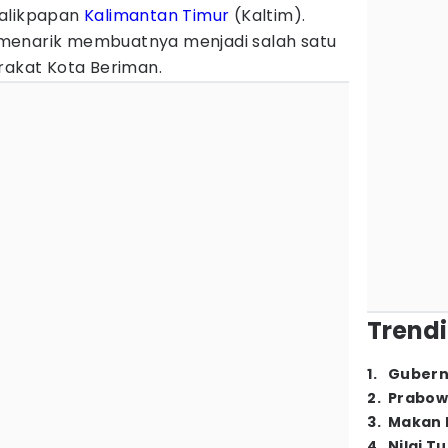
 Balikpapan
Kalimantan Timur
(Kaltim).
menarik membuatnya menjadi salah satu
arakat Kota Beriman.
Trendi
1
.
Gubern
2
.
Prabow
3
.
Makan B
4
.
Nilai T