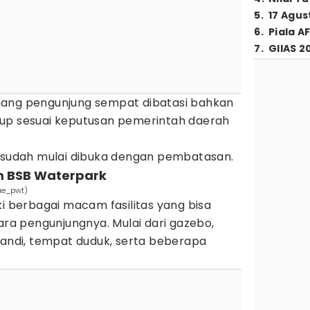
5
.
17 Agus
6
.
Piala A
7
.
GIIAS 2
mang pengunjung sempat dibatasi bahkan
tup sesuai keputusan pemerintah daerah
a sudah mulai dibuka dengan pembatasan.
m BSB Waterpark
ae_pwt)
ki berbagai macam fasilitas yang bisa
a pengunjungnya. Mulai dari gazebo,
mandi, tempat duduk, serta beberapa