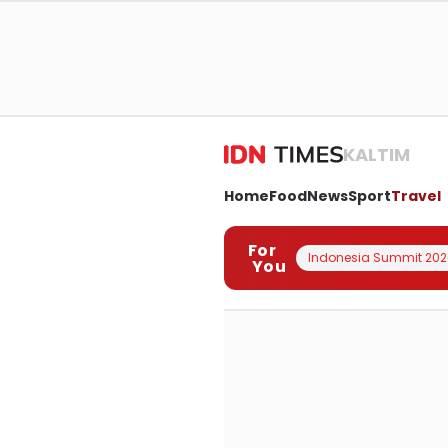
KALTIM
Home
Food
News
Sport
Travel
For
Indonesia Summit 202
You