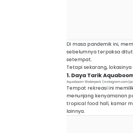
Di masa pandemik ini, me
sebelumnya terpaksa ditu
setempat.
Tetapi sekarang, lokasiny
1. Daya Tarik Aquaboo
Aquaboom Waterpark (instagram.com/p
Tempat rekreasi ini memili
menunjang kenyamanan par
tropical food hall, kamar 
lainnya.