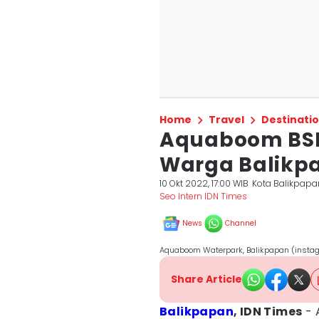
Home
Travel
Destinati
Aquaboom BSB 
Warga Balikp
10 Okt 2022, 17:00 WIB
Kota Balikpapa
Seo Intern IDN Times
News
Channel
Aquaboom Waterpark, Balikpapan (insta
Share Article
Balikpapan
, IDN Times
- 