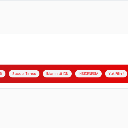
6
Soccer Times
Iklanin di IDN
INSIDENESIA
Yuk Pilih !