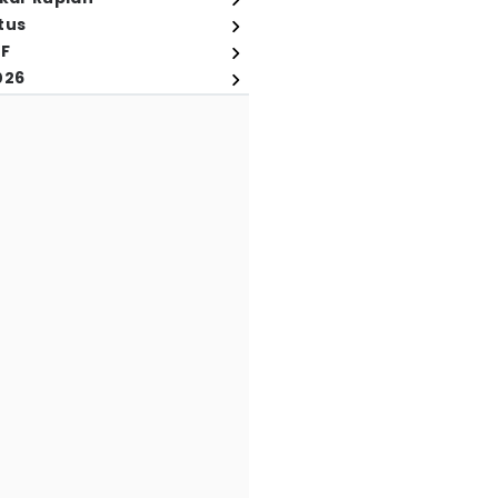
tus
FF
026