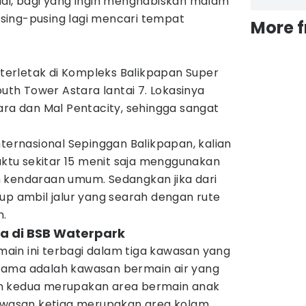
adi, bagi yang ingin menghabiskan malam
pusing-pusing lagi mencari tempat
More 
erletak di Kompleks Balikpapan Super
outh Tower Astara lantai 7. Lokasinya
ara dan Mal Pentacity, sehingga sangat
nternasional Sepinggan Balikpapan, kalian
tu sekitar 15 menit saja menggunakan
 kendaraan umum. Sedangkan jika dari
up ambil jalur yang searah dengan rute
n.
dia di BSB Waterpark
in ini terbagi dalam tiga kawasan yang
tama adalah kawasan bermain air yang
n kedua merupakan area bermain anak
kawasan ketiga merupakan area kolam