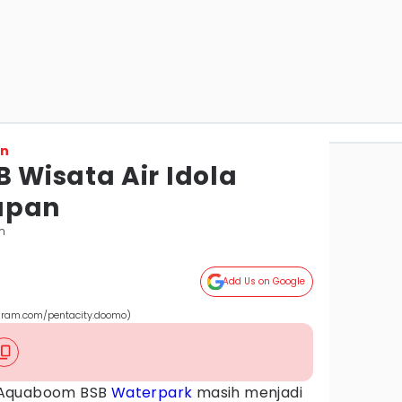
on
Wisata Air Idola
apan
n
Add Us on Google
gram.com/pentacity.doomo)
Aquaboom BSB
Waterpark
masih menjadi