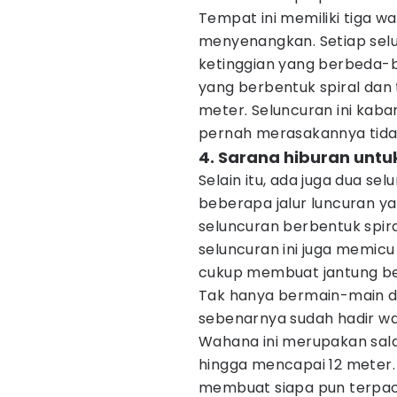
Tempat ini memiliki tiga w
menyenangkan. Setiap selu
ketinggian yang berbeda-b
yang berbentuk spiral dan 
meter. Seluncuran ini ka
pernah merasakannya tida
4. Sarana hiburan unt
Selain itu, ada juga dua se
beberapa jalur luncuran ya
seluncuran berbentuk spiral
seluncuran ini juga memicu
cukup membuat jantung b
Tak hanya bermain-main den
sebenarnya sudah hadir w
Wahana ini merupakan sala
hingga mencapai 12 meter. 
membuat siapa pun terpac