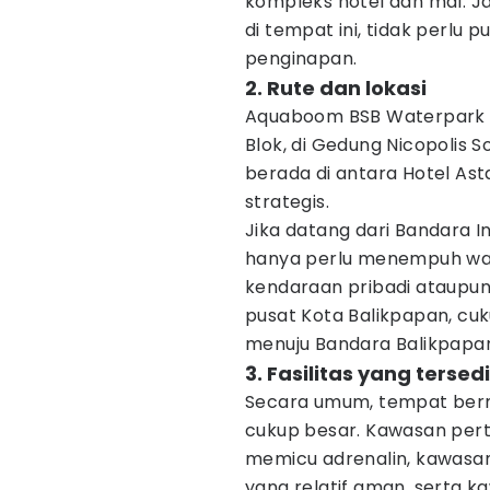
kompleks hotel dan mal. J
di tempat ini, tidak perlu 
penginapan.
2. Rute dan lokasi
Aquaboom BSB Waterpark t
Blok, di Gedung Nicopolis S
berada di antara Hotel Ast
strategis.
Jika datang dari Bandara I
hanya perlu menempuh wak
kendaraan pribadi ataupun
pusat Kota Balikpapan, cuk
menuju Bandara Balikpapa
3. Fasilitas yang terse
Secara umum, tempat berma
cukup besar. Kawasan per
memicu adrenalin, kawasa
yang relatif aman, serta 