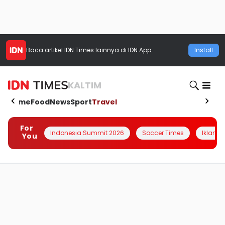
Baca artikel
IDN Times
lainnya di IDN App
Install
KALTIM
Home
Food
News
Sport
Travel
For
Indonesia Summit 2026
Soccer Times
Iklanin 
You