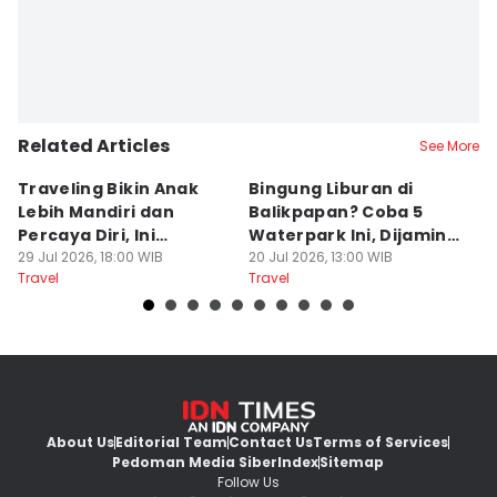
Related Articles
See More
Traveling Bikin Anak
Bingung Liburan di
E
Lebih Mandiri dan
Balikpapan? Coba 5
Ka
Percaya Diri, Ini
Waterpark Ini, Dijamin
E
Penjelasan Psikolog
29 Jul 2026, 18:00 WIB
Bikin Betah
20 Jul 2026, 13:00 WIB
D
19
Travel
Travel
Tr
About Us
Editorial Team
Contact Us
Terms of Services
Pedoman Media Siber
Index
Sitemap
Follow Us