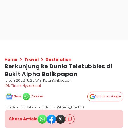
Home
Travel
Destination
Berkunjung ke Dunia Teletubbies di
Bukit Alpha Balikpapan
15 Jan 2022, 15:22 WIB
Kota Balikpapan
IDN Times Hyperlocal
News
Channel
Add Us on Google
Bukit Alpha di Balikpapan (Twitter @bams_baretz11)
Share Article