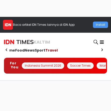
Baca artikel
IDN Times
lainnya di IDN App
Install
KALTIM
Home
Food
News
Sport
Travel
For
Indonesia Summit 2026
Soccer Times
Iklanin 
You