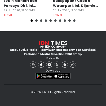
Lebih Mandiri dan
Balikpapan? Coba 5
Ka
Percaya Diri, Ini
Waterpark Ini, Dijamin
E
Penjelasan Psikolog
29 Jul 2026, 18:00 WIB
Bikin Betah
20 Jul 2026, 13:00 WIB
D
19
Travel
Travel
Tr
About Us
Editorial Team
Contact Us
Terms of Services
Pedoman Media Siber
Index
Sitemap
Follow Us
Download
© 2026 IDN. All Rights Reserved.