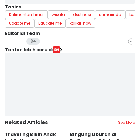
Topics
Kalimantan Timur
wisata
destinasi
samarinda
bali
Update me
Educate me
kaikai-now
Editorial Team
3+
Editor
Tonton lebih seru di
Mayang Ulfah Narimanda
Editor
Linggauni -
Editor
Sri Gunawan Wibisono
Related Articles
See More
Traveling Bikin Anak
Bingung Liburan di
E