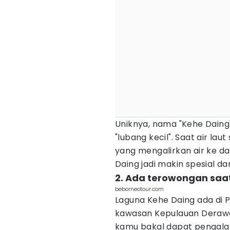
Uniknya, nama "Kehe Daing"
"lubang kecil". Saat air lau
yang mengalirkan air ke da
Daing jadi makin spesial d
2. Ada terowongan saat
beborneotour.com
Laguna Kehe Daing ada di 
kawasan Kepulauan Derawan
kamu bakal dapat pengalam