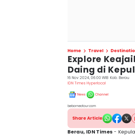
Home
Travel
Destinati
Explore Keaja
Daing di Kep
16 Nov 2024, 06:00 WIB
Kab. Berau
IDN Times Hyperlocal
News
Channel
beborneotour.com
Share Article
Berau, IDN Times
- Kepul