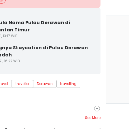
ula Nama Pulau Derawan di
antan Timur
, 13:17 WIB
nya Staycation di Pulau Derawan
Indah
1, 16:22 WIB
ravel
traveller
Derawan
travelling
See More