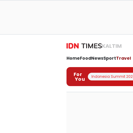
KALTIM
Home
Food
News
Sport
Travel
For
Indonesia Summit 202
You