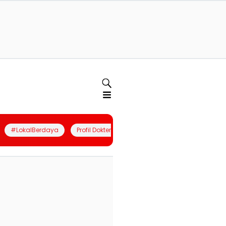
#LokalBerdaya
Profil Dokter
Quiz
Join Community