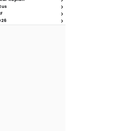
tus
FF
026