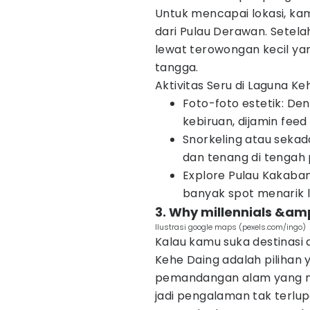
Untuk mencapai lokasi, kam
dari Pulau Derawan. Setela
lewat terowongan kecil yan
tangga.
Aktivitas Seru di Laguna Ke
Foto-foto estetik: Den
kebiruan, dijamin feed
Snorkeling atau sekada
dan tenang di tengah
Explore Pulau Kakaban
banyak spot menarik l
3. Why millennials &amp
Ilustrasi google maps (pexels.com/ingo)
Kalau kamu suka destinasi
Kehe Daing adalah pilihan
pemandangan alam yang me
jadi pengalaman tak terlup