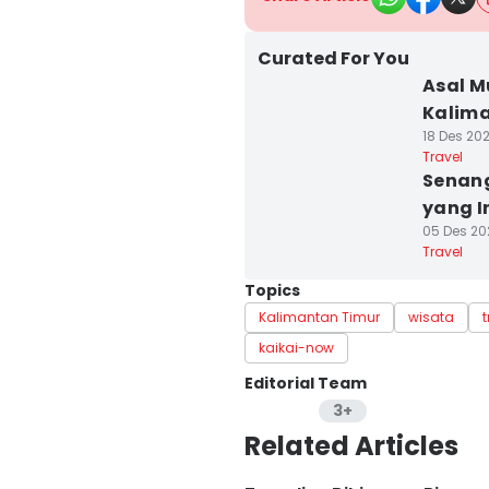
Curated For You
Asal M
Kalim
18 Des 2021
Travel
Senang
yang 
05 Des 202
Travel
Topics
Kalimantan Timur
wisata
t
kaikai-now
Editorial Team
3+
Editor
Related Articles
Mayang Ulfah Narimanda