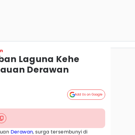
on
iban Laguna Kehe
ulauan Derawan
Add Us on Google
auan
Derawan
, surga tersembunyi di