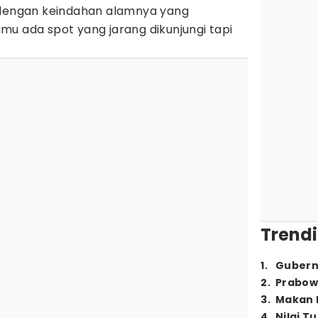
l dengan keindahan alamnya yang
mu ada spot yang jarang dikunjungi tapi
Trendi
1
.
Gubern
2
.
Prabow
3
.
Makan B
4
.
Nilai T