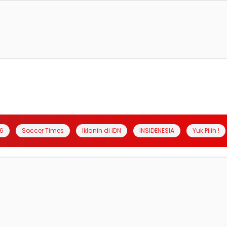
6
Soccer Times
Iklanin di IDN
INSIDENESIA
Yuk Pilih !