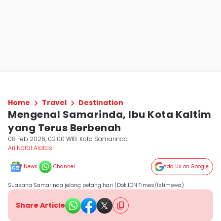
Home
Travel
Destination
Mengenal Samarinda, Ibu Kota Kaltim
yang Terus Berbenah
08 Feb 2026, 02:00 WIB
Kota Samarinda
Ari Nofal Alatas
News
Channel
Add Us on Google
Suasana Samarinda jelang petang hari (Dok.IDN Times/Istimewa)
Share Article