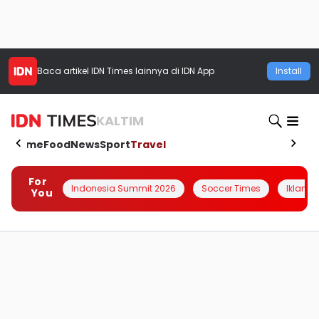
Baca artikel
IDN Times
lainnya di IDN App
Install
KALTIM
Home
Food
News
Sport
Travel
For
Indonesia Summit 2026
Soccer Times
Iklanin 
You