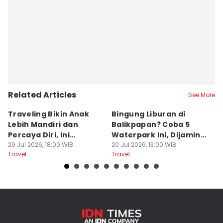
Editor
Sri Gunawan Wibisono
Related Articles
See More
Traveling Bikin Anak
Bingung Liburan di
E
Lebih Mandiri dan
Balikpapan? Coba 5
Ka
Percaya Diri, Ini
Waterpark Ini, Dijamin
E
Penjelasan Psikolog
29 Jul 2026, 18:00 WIB
Bikin Betah
20 Jul 2026, 13:00 WIB
D
19
Travel
Travel
Tr