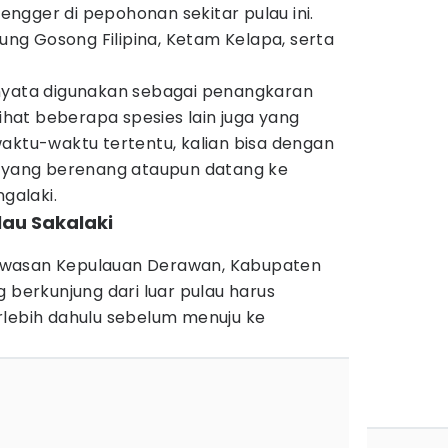
ngger di pepohonan sekitar pulau ini.
rung Gosong Filipina, Ketam Kelapa, serta
ternyata digunakan sebagai penangkaran
lihat beberapa spesies lain juga yang
i waktu-waktu tertentu, kalian bisa dengan
ang berenang ataupun datang ke
ngalaki.
ulau Sakalaki
a kawasan Kepulauan Derawan, Kabupaten
g berkunjung dari luar pulau harus
rlebih dahulu sebelum menuju ke