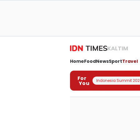
KALTIM
Home
Food
News
Sport
Travel
For
Indonesia Summit 202
You