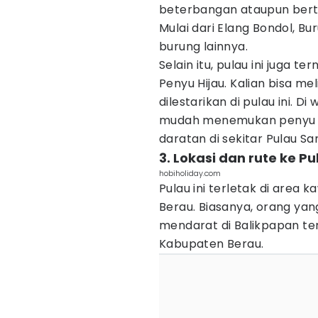
beterbangan ataupun berte
Mulai dari Elang Bondol, Bu
burung lainnya.
Selain itu, pulau ini juga 
Penyu Hijau. Kalian bisa me
dilestarikan di pulau ini. D
mudah menemukan penyu y
daratan di sekitar Pulau Sa
3. Lokasi dan rute ke P
hobiholiday.com
Pulau ini terletak di are
Berau. Biasanya, orang yan
mendarat di Balikpapan te
Kabupaten Berau.