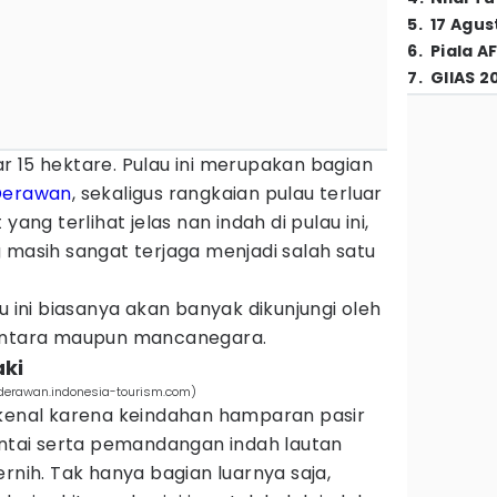
5
.
17 Agus
6
.
Piala A
7
.
GIIAS 2
tar 15 hektare. Pulau ini merupakan bagian
Derawan
, sekaligus rangkaian pulau terluar
yang terlihat jelas nan indah di pulau ini,
 masih sangat terjaga menjadi salah satu
u ini biasanya akan banyak dikunjungi oleh
santara maupun mancanegara.
aki
(derawan.indonesia-tourism.com)
rkenal karena keindahan hamparan pasir
antai serta pemandangan indah lautan
rnih. Tak hanya bagian luarnya saja,