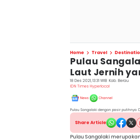
Home
Travel
Destinati
Pulau Sangalak
Laut Jernih 
18 Des 2021, 13:31 WIB
Kab. Berau
IDN Times Hyperlocal
News
Channel
Pulau Sangalaki dengan pasir putihnya. Do
Share Article
Pulau Sangalaki merupakan 