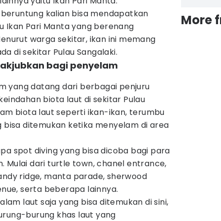
lainnya yaitu Ikan Pari Manta.
ka beruntung kalian bisa mendapatkan
More 
 Ikan Pari Manta yang berenang
Menurut warga sekitar, ikan ini memang
a di sekitar Pulau Sangalaki.
nakjubkan bagi penyelam
 yang datang dari berbagai penjuru
eindahan biota laut di sekitar Pulau
cam biota laut seperti ikan-ikan, terumbu
g bisa ditemukan ketika menyelam di area
pa spot diving yang bisa dicoba bagi para
 Mulai dari turtle town, chanel entrance,
sandy ridge, manta parade, sherwood
enue, serta beberapa lainnya.
m laut saja yang bisa ditemukan di sini,
urung-burung khas laut yang