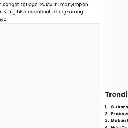
 sangat terjaga. Pulau ini menyimpan
n yang bisa membuat orang-orang
nya.
Trendi
1
.
Gubern
2
.
Prabow
3
.
Makan B
4
.
Nilai T