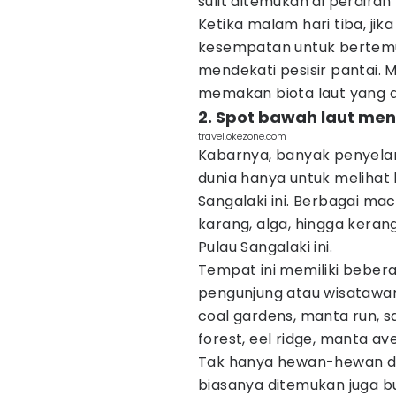
sulit ditemukan di perairan 
Ketika malam hari tiba, ji
kesempatan untuk bertemu
mendekati pesisir pantai. 
memakan biota laut yang ad
2. Spot bawah laut me
travel.okezone.com
Kabarnya, banyak penyelam
dunia hanya untuk melihat k
Sangalaki ini. Berbagai ma
karang, alga, hingga keran
Pulau Sangalaki ini.
Tempat ini memiliki bebera
pengunjung atau wisatawan.
coal gardens, manta run, 
forest, eel ridge, manta av
Tak hanya hewan-hewan dala
biasanya ditemukan juga b