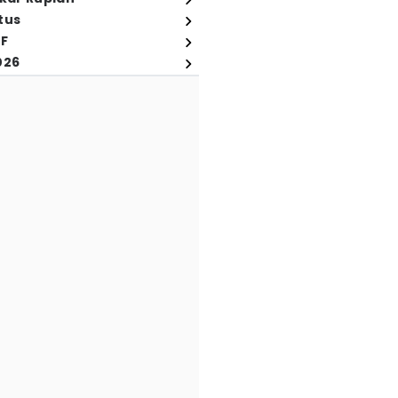
tus
FF
026