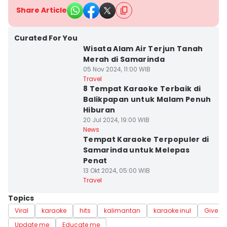
Share Article
Curated For You
Wisata Alam Air Terjun Tanah
Merah di Samarinda
05 Nov 2024, 11:00 WIB
Travel
8 Tempat Karaoke Terbaik di
Balikpapan untuk Malam Penuh
Hiburan
20 Jul 2024, 19:00 WIB
News
Tempat Karaoke Terpopuler di
Samarinda untuk Melepas
Penat
13 Okt 2024, 05:00 WIB
Travel
Topics
Viral
karaoke
hits
kalimantan
karaoke inul
Give me
Update me
Educate me