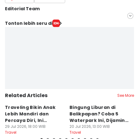
Editorial Team
Editor
Tonton lebih seru di
Linggauni -
Editor
Sri Gunawan Wibisono
Related Articles
See More
Traveling Bikin Anak
Bingung Liburan di
E
Lebih Mandiri dan
Balikpapan? Coba 5
Ka
Percaya Diri, Ini
Waterpark Ini, Dijamin
E
Penjelasan Psikolog
29 Jul 2026, 18:00 WIB
Bikin Betah
20 Jul 2026, 13:00 WIB
D
19
Travel
Travel
Tr