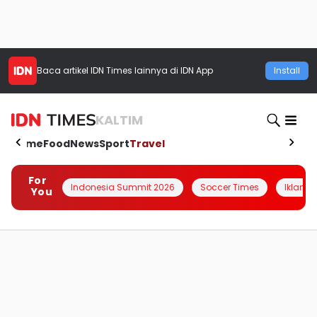
Baca artikel
IDN Times
lainnya di IDN App
Install
KALTIM
Home
Food
News
Sport
Travel
For
Indonesia Summit 2026
Soccer Times
Iklanin 
You