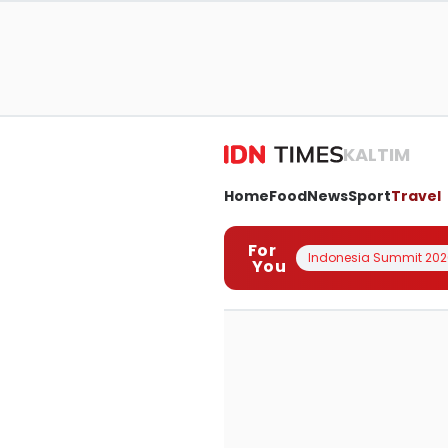
KALTIM
Home
Food
News
Sport
Travel
For
Indonesia Summit 202
You