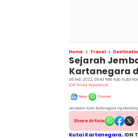
Home
Travel
Destinati
Sejarah Jemba
Kartanegara d
06 Feb 2022, 09:43 WIB
Kab. Kutai K
IDN Times Hyperlocal
News
Channel
Jembatan Kutai Kartanegara Ing Martadip
Share Article
Kutai Kartanegara
, IDN 