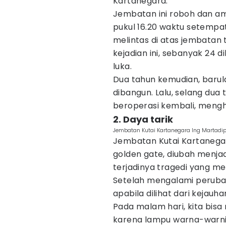
Kartanegara.
Jembatan ini roboh dan a
pukul 16.20 waktu setempa
melintas di atas jembatan 
kejadian ini, sebanyak 24 
luka.
Dua tahun kemudian, barul
dibangun. Lalu, selang dua 
beroperasi kembali, mengh
2. Daya tarik
Jembatan Kutai Kartanegara Ing Martadip
Jembatan Kutai Kartaneg
golden gate, diubah menja
terjadinya tragedi yang 
Setelah mengalami perubaha
apabila dilihat dari kejauha
Pada malam hari, kita bisa
karena lampu warna-warni