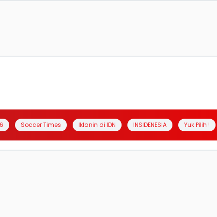
6
Soccer Times
Iklanin di IDN
INSIDENESIA
Yuk Pilih !