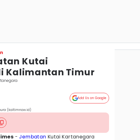
on
tan Kutai
i Kalimantan Timur
artanegara
Add Us on Google
ura (kaltimnow.id)
Times
-
Jembatan
Kutai Kartanegara