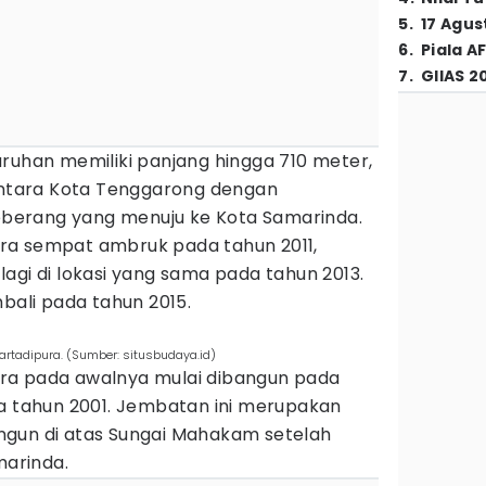
5
.
17 Agus
6
.
Piala A
7
.
GIIAS 2
ruhan memiliki panjang hingga 710 meter,
tara Kota Tenggarong dengan
erang yang menuju ke Kota Samarinda.
ra sempat ambruk pada tahun 2011,
agi di lokasi yang sama pada tahun 2013.
mbali pada tahun 2015.
rtadipura. (Sumber: situsbudaya.id)
ra pada awalnya mulai dibangun pada
da tahun 2001. Jembatan ini merupakan
ngun di atas Sungai Mahakam setelah
arinda.