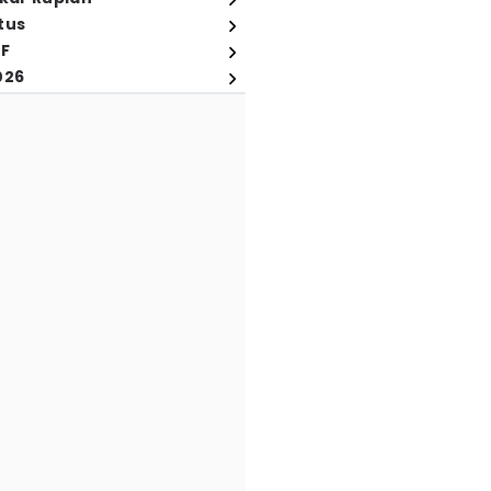
tus
FF
026