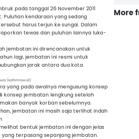
mbruk pada tanggal 26 November 2011
More 
t. Puluhan kendaraan yang sedang
tersebut harus terjun ke sungai. Dalam
dilaporkan tewas dan puluhan lainnya luka-
ah jembatan ini direncanakan untuk
tahun lagi, jembatan ini resmi untuk
ubungkan jarak antara dua kota.
ura (kaltimnow.id)
ara yang pada awalnya mengusung konsep
di konsep jembatan lengkung setelah
memakan banyak korban sebelumnya.
n, jembatan ini masih saja terlihat indah
n.
 melihat bentuk jembatan ini dengan jelas
 yang terpasang sepanjang jembatan.