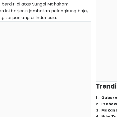
berdiri di atas Sungai Mahakam
n ini berjenis jembatan pelengkung baja,
 terpanjang di Indonesia.
Trendi
1
.
Gubern
2
.
Prabow
3
.
Makan B
4
.
Nilai T