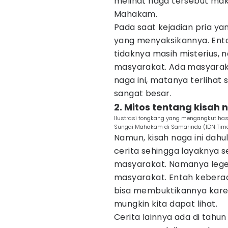
melihat naga tersebut maka
Mahakam.
Pada saat kejadian pria ya
yang menyaksikannya. Ent
tidaknya masih misterius, 
masyarakat. Ada masyaraka
naga ini, matanya terlihat 
sangat besar.
2. Mitos tentang kisah
Ilustrasi tongkang yang mengangkut has
Sungai Mahakam di Samarinda (IDN Tim
Namun, kisah naga ini dah
cerita sehingga layaknya 
masyarakat. Namanya lege
masyarakat. Entah keberad
bisa membuktikannya kare
mungkin kita dapat lihat.
Cerita lainnya ada di tahu