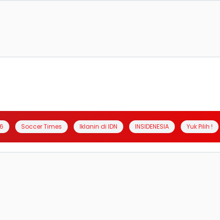
6
Soccer Times
Iklanin di IDN
INSIDENESIA
Yuk Pilih !