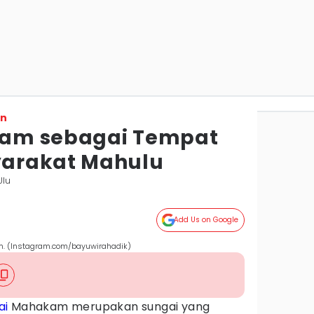
on
am sebagai Tempat
arakat Mahulu
Ulu
Add Us on Google
. (Instagram.com/bayuwirahadik)
ai
Mahakam merupakan sungai yang