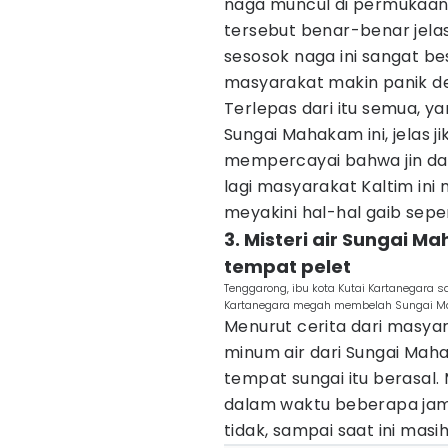
naga muncul di permukaan
tersebut benar-benar jel
sesosok naga ini sangat b
masyarakat makin panik de
Terlepas dari itu semua, y
Sungai Mahakam ini, jelas j
mempercayai bahwa jin dan
lagi masyarakat Kaltim ini
meyakini hal-hal gaib sepert
3. Misteri air Sungai 
tempat pelet
Tenggarong, ibu kota Kutai Kartanegara sa
Kartanegara megah membelah Sungai Ma
Menurut cerita dari masyar
minum air dari Sungai Maha
tempat sungai itu berasal.
dalam waktu beberapa jam 
tidak, sampai saat ini masi