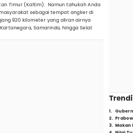
ntan Timur (Kaltim). Namun tahukah Anda
l masyarakat sebagai tempat angker di
ang 920 kilometer yang aliran airnya
i Kartanegara, Samarinda, hingga Selat
Trendi
1
.
Gubern
2
.
Prabow
3
.
Makan B
4
.
Nilai T