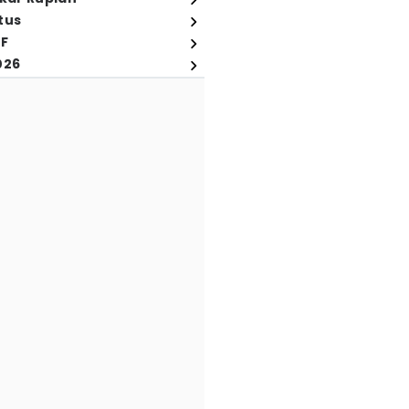
tus
FF
026