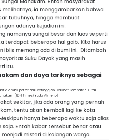
 Sungai Mahakam. Entah masyarakat
as melihatnya, ia menggambarkan bahwa
esar tubuhnya, hingga membuat
ngan adanya kejadian ini.
ang namanya sungai besar dan luas seperti
ika terdapat beberapa hal gaib. Kita harus
 iblis memang ada di bumi ini. Ditambah
 mayoritas Suku Dayak yang masih
i itu.
Mahakam dan daya tariknya sebagai
at diambil potret dari ketinggian. Terlihat Jembatan Kutai
hakam (IDN Times/Yuda Almerio)
akat sekitar, jika ada orang yang pernah
kam, tentu akan kembali lagi ke kota
 Meskipun hanya beberapa waktu saja alias
saja. Entah kabar tersebut benar atau
h menjadi misteri di kalangan warga.