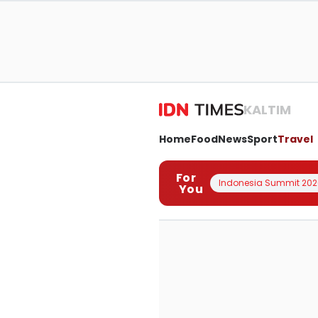
KALTIM
Home
Food
News
Sport
Travel
For
Indonesia Summit 202
You