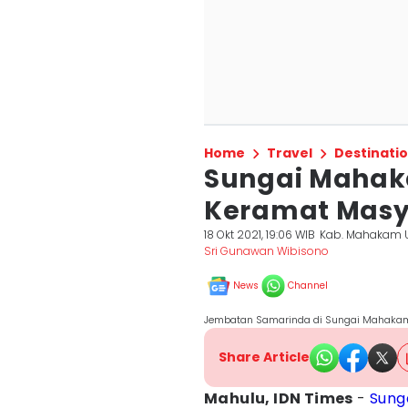
Home
Travel
Destinati
Sungai Mahak
Keramat Masy
18 Okt 2021, 19:06 WIB
Kab. Mahakam 
Sri Gunawan Wibisono
News
Channel
Jembatan Samarinda di Sungai Mahakam
Share Article
Mahulu, IDN Times
-
Sung