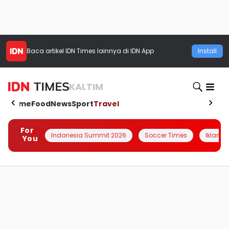
Baca artikel
IDN Times
lainnya di IDN App
Install
KALTIM
Home
Food
News
Sport
Travel
For
Indonesia Summit 2026
Soccer Times
Iklanin 
You