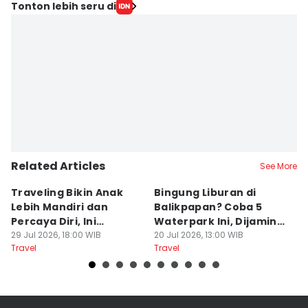
Editor
Tonton lebih seru di
Mela Hapsari
Editor
Ervan Masbanjar
Editor
Sri Gunawan Wibisono
Related Articles
See More
Traveling Bikin Anak
Bingung Liburan di
E
Lebih Mandiri dan
Balikpapan? Coba 5
Ka
Percaya Diri, Ini
Waterpark Ini, Dijamin
E
Penjelasan Psikolog
29 Jul 2026, 18:00 WIB
Bikin Betah
20 Jul 2026, 13:00 WIB
D
19
Travel
Travel
Tr