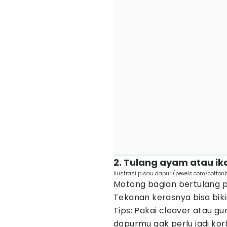
2. Tulang ayam atau ik
ilustrasi pisau dapur (pexels.com/cottonb
Motong bagian bertulang p
Tekanan kerasnya bisa biki
Tips: Pakai cleaver atau gu
dapurmu gak perlu jadi kor