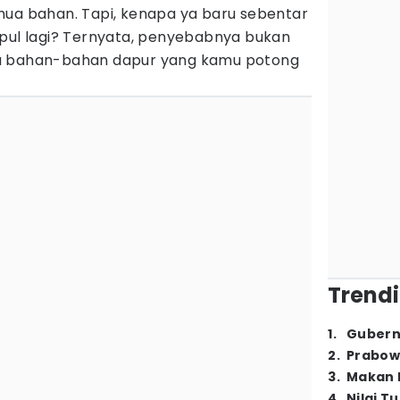
mua bahan. Tapi, kenapa ya baru sebentar
mpul lagi? Ternyata, penyebabnya bukan
a bahan-bahan dapur yang kamu potong
Trendi
1
.
Gubern
2
.
Prabow
3
.
Makan B
4
.
Nilai T