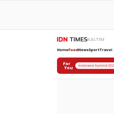
KALTIM
Home
Food
News
Sport
Travel
For
Indonesia Summit 202
You