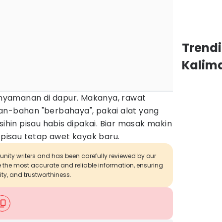
Trend
Kalim
kenyamanan di dapur. Makanya, rawat
an-bahan "berbahaya", pakai alat yang
sihin pisau habis dipakai. Biar masak makin
n pisau tetap awet kayak baru.
munity writers and has been carefully reviewed by our
de the most accurate and reliable information, ensuring
ity, and trustworthiness.