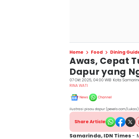
Home
Food
Dining Guid
Awas, Cepat T
Dapur yang Ng
07 Okt 2025, 04:00 WIB
Kota Samari
RINA WATI
News
Channel
ilustrasi pisau dapur (pexels.com/Lukas)
Share Article
Samarinda, IDN Times
- M