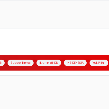
6
Soccer Times
Iklanin di IDN
INSIDENESIA
Yuk Pilih !