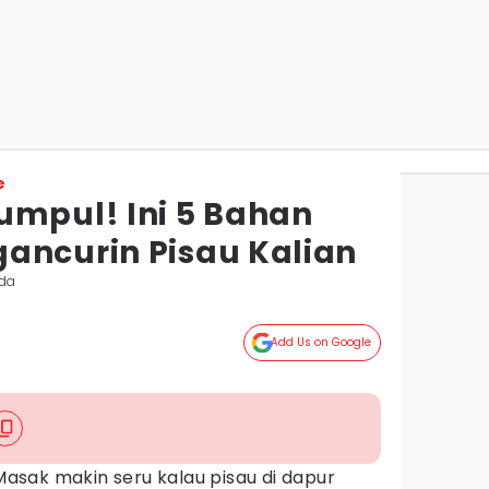
e
umpul! Ini 5 Bahan
ancurin Pisau Kalian
nda
Add Us on Google
asak makin seru kalau pisau di dapur