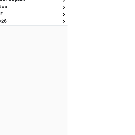
tus
FF
026