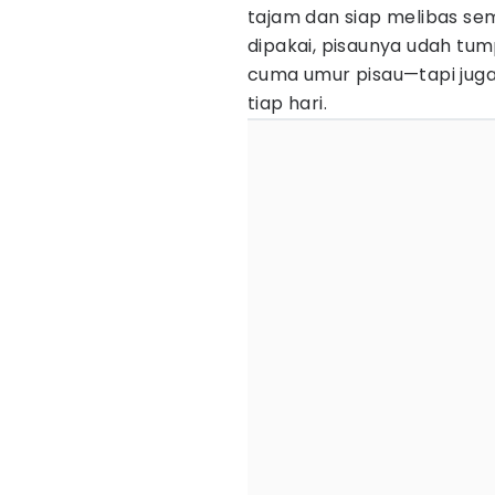
tajam dan siap melibas se
dipakai, pisaunya udah tu
cuma umur pisau—tapi jug
tiap hari.