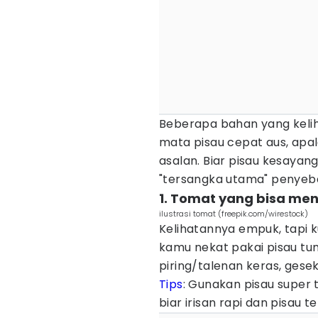
Beberapa bahan yang keliha
mata pisau cepat aus, apal
asalan. Biar pisau kesayan
"tersangka utama" penyeba
1. Tomat yang bisa me
ilustrasi tomat (freepik.com/wirestock)
Kelihatannya empuk, tapi ku
kamu nekat pakai pisau tu
piring/talenan keras, gese
Tips
: Gunakan pisau super 
biar irisan rapi dan pisau t