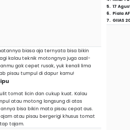
5
.
17 Agus
6
.
Piala A
7
.
GIIAS 2
tannya biasa aja ternyata bisa bikin
agi kalau teknik motongnya juga asal-
ganmu gak cepet rusak, yuk kenali lima
b pisau tumpul di dapur kamu!
nipu
lit tomat licin dan cukup kuat. Kalau
mpul atau motong langsung di atas
kannya bisa bikin mata pisau cepat aus.
tajam atau pisau bergerigi khusus tomat
etap tajam.