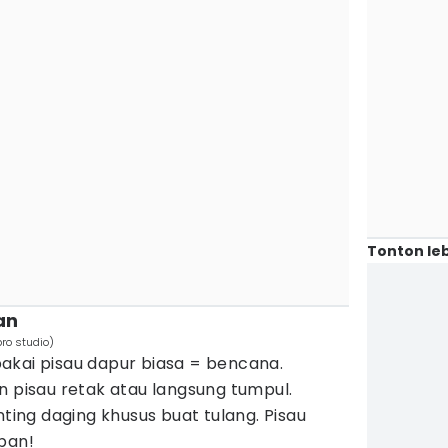
Tonton leb
an
ro studio)
akai pisau dapur biasa = bencana.
n pisau retak atau langsung tumpul.
nting daging khusus buat tulang. Pisau
ban!