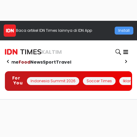
Baca artikel
IDN Times
lainnya di IDN App
Install
KALTIM
Home
Food
News
Sport
Travel
For
Indonesia Summit 2026
Soccer Times
Iklanin 
You