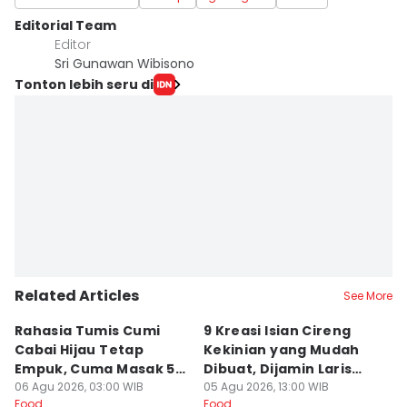
Editorial Team
Editor
Sri Gunawan Wibisono
Tonton lebih seru di
Related Articles
See More
Rahasia Tumis Cumi
9 Kreasi Isian Cireng
R
Cabai Hijau Tetap
Kekinian yang Mudah
G
Empuk, Cuma Masak 5
Dibuat, Dijamin Laris
N
Menit!
06 Agu 2026, 03:00 WIB
untuk Jualan
05 Agu 2026, 13:00 WIB
K
05
Food
Food
Fo