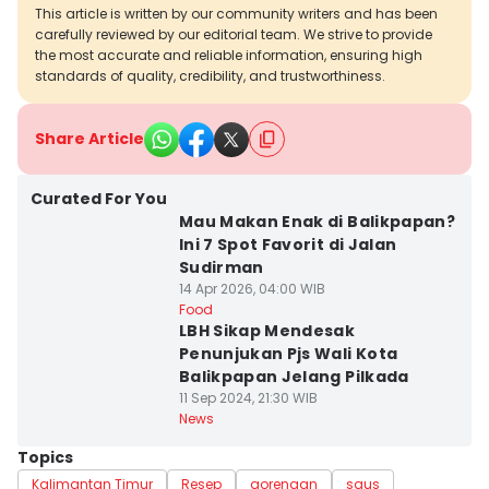
This article is written by our community writers and has been
carefully reviewed by our editorial team. We strive to provide
the most accurate and reliable information, ensuring high
standards of quality, credibility, and trustworthiness.
Share Article
Curated For You
Mau Makan Enak di Balikpapan?
Ini 7 Spot Favorit di Jalan
Sudirman
14 Apr 2026, 04:00 WIB
Food
LBH Sikap Mendesak
Penunjukan Pjs Wali Kota
Balikpapan Jelang Pilkada
11 Sep 2024, 21:30 WIB
News
Topics
Kalimantan Timur
Resep
gorengan
saus