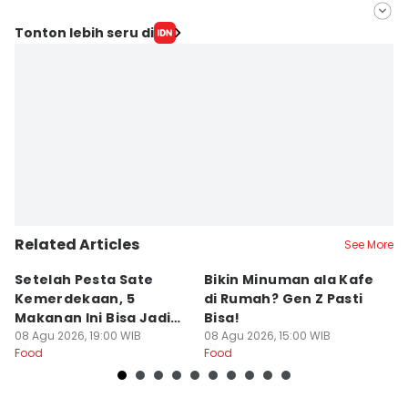
Editor
Tonton lebih seru di
Siantita Novaya
Editor
Sri Gunawan Wibisono
Related Articles
See More
Setelah Pesta Sate
Bikin Minuman ala Kafe
L
Kemerdekaan, 5
di Rumah? Gen Z Pasti
B
Makanan Ini Bisa Jadi
Bisa!
B
Penyelamat Lidah
08 Agu 2026, 19:00 WIB
08 Agu 2026, 15:00 WIB
In
07
Food
Food
Fo