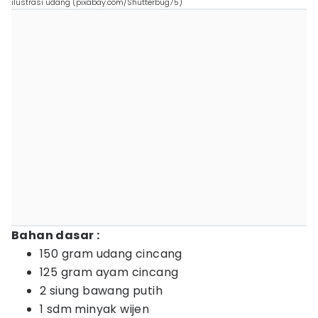
ilustrasi udang (pixabay.com/Shutterbug75)
Bahan dasar :
150 gram udang cincang
125 gram ayam cincang
2 siung bawang putih
1 sdm minyak wijen