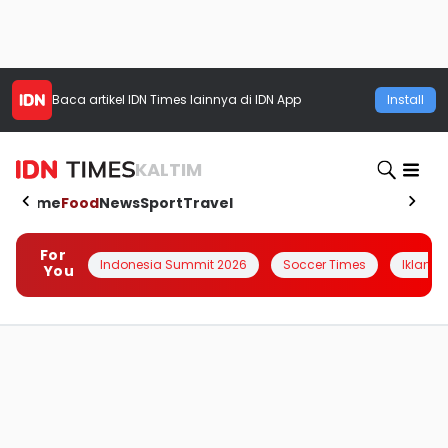
Baca artikel
IDN Times
lainnya di IDN App
Install
KALTIM
Home
Food
News
Sport
Travel
For
Indonesia Summit 2026
Soccer Times
Iklanin 
You