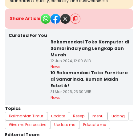
standards of quality, credibility, and trustworthiness.
Share Article
Curated For You
Rekomendasi Toko Komputer di
Samarinda yang Lengkap dan
Murah
12 Jun 2024, 12:00 WIB
News
10 Rekomendasi Toko Furniture
di Samarinda, Rumah Makin
Estetik!
31 Mar 2025, 23:30 WIB
News
Topics
Kalimantan Timur
update
Resep
menu
udang
ba
Give me Perspective
Update me
Educate me
Editorial Team