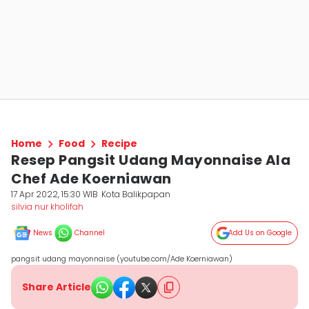
Home
Food
Recipe
Resep Pangsit Udang Mayonnaise Ala
Chef Ade Koerniawan
17 Apr 2022, 15:30 WIB
Kota Balikpapan
silvia nur kholifah
News
Channel
Add Us on Google
pangsit udang mayonnaise (youtube.com/Ade Koerniawan)
Share Article