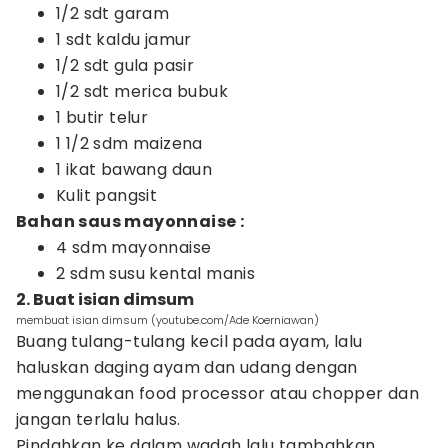
1/2 sdt garam
1 sdt kaldu jamur
1/2 sdt gula pasir
1/2 sdt merica bubuk
1 butir telur
1 1/2 sdm maizena
1 ikat bawang daun
Kulit pangsit
Bahan saus mayonnaise :
4 sdm mayonnaise
2 sdm susu kental manis
2. Buat isian dimsum
membuat isian dimsum (youtube.com/Ade Koerniawan)
Buang tulang-tulang kecil pada ayam, lalu
haluskan daging ayam dan udang dengan
menggunakan food processor atau chopper dan
jangan terlalu halus.
Pindahkan ke dalam wadah lalu tambahkan