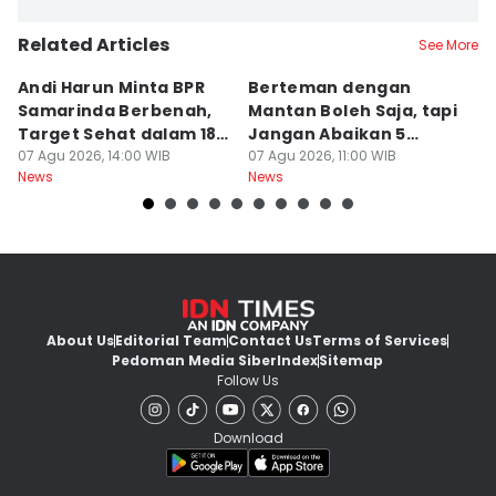
Related Articles
See More
Andi Harun Minta BPR
Berteman dengan
B
Samarinda Berbenah,
Mantan Boleh Saja, tapi
S
Target Sehat dalam 18
Jangan Abaikan 5
A
Bulan
07 Agu 2026, 14:00 WIB
Aturan Ini
07 Agu 2026, 11:00 WIB
T
07
News
News
Ne
About Us
Editorial Team
Contact Us
Terms of Services
Pedoman Media Siber
Index
Sitemap
Follow Us
Download