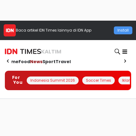
Baca artikel
IDN Times
lainnya di IDN App
Install
KALTIM
Home
Food
News
Sport
Travel
For
Indonesia Summit 2026
Soccer Times
Iklanin 
You