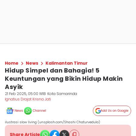
Home
News
Kalimantan Timur
Hidup Simpel dan Bahagia! 5
Keuntungan yang Bikin Hidup Makin
Asyik
21 Feb 2025, 05:00 WIB
Kota Samarinda
Ignatius Drajat Krisna Jati
News
Channel
Add Us on Google
ilustrasi slow living (unsplash.com/Shashi Chaturvedula)
Share Article