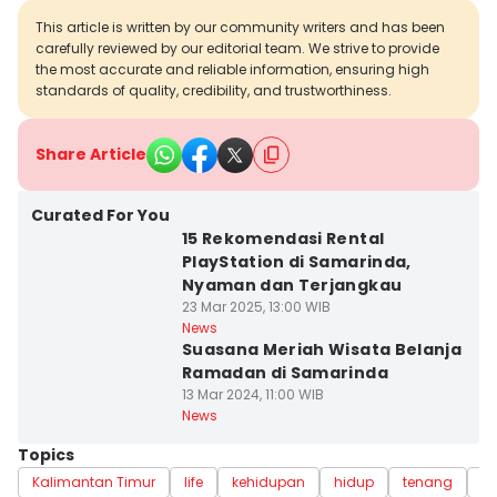
This article is written by our community writers and has been
carefully reviewed by our editorial team. We strive to provide
the most accurate and reliable information, ensuring high
standards of quality, credibility, and trustworthiness.
Share Article
Curated For You
15 Rekomendasi Rental
PlayStation di Samarinda,
Nyaman dan Terjangkau
23 Mar 2025, 13:00 WIB
News
Suasana Meriah Wisata Belanja
Ramadan di Samarinda
13 Mar 2024, 11:00 WIB
News
Topics
Kalimantan Timur
life
kehidupan
hidup
tenang
s