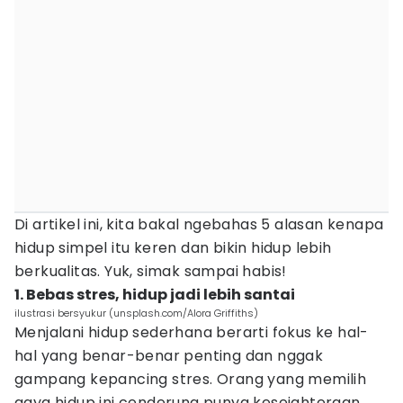
Di artikel ini, kita bakal ngebahas 5 alasan kenapa
hidup simpel itu keren dan bikin hidup lebih
berkualitas. Yuk, simak sampai habis!
1. Bebas stres, hidup jadi lebih santai
ilustrasi bersyukur (unsplash.com/Alora Griffiths)
Menjalani hidup sederhana berarti fokus ke hal-
hal yang benar-benar penting dan nggak
gampang kepancing stres. Orang yang memilih
gaya hidup ini cenderung punya kesejahteraan