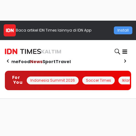
Baca artikel
IDN Times
lainnya di IDN App
Install
KALTIM
Home
Food
News
Sport
Travel
For
Indonesia Summit 2026
Soccer Times
Iklanin 
You