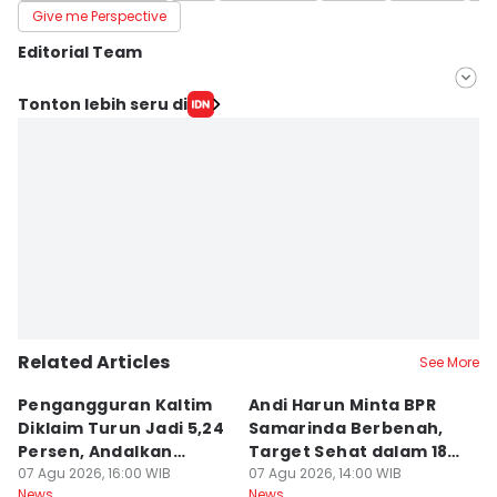
Give me Perspective
Editorial Team
Editor
Tonton lebih seru di
Linggauni -
Editor
Sri Gunawan Wibisono
Related Articles
See More
Pengangguran Kaltim
Andi Harun Minta BPR
B
Diklaim Turun Jadi 5,24
Samarinda Berbenah,
M
Persen, Andalkan
Target Sehat dalam 18
J
Pertanian
07 Agu 2026, 16:00 WIB
Bulan
07 Agu 2026, 14:00 WIB
At
07
News
News
Ne