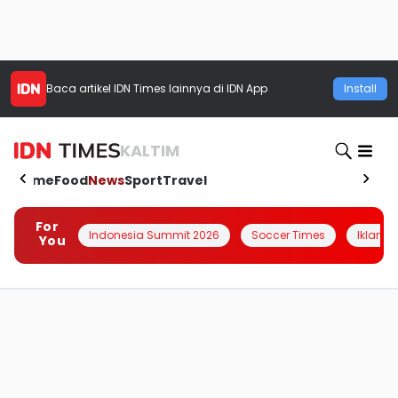
Baca artikel
IDN Times
lainnya di IDN App
Install
KALTIM
Home
Food
News
Sport
Travel
For
Indonesia Summit 2026
Soccer Times
Iklanin 
You