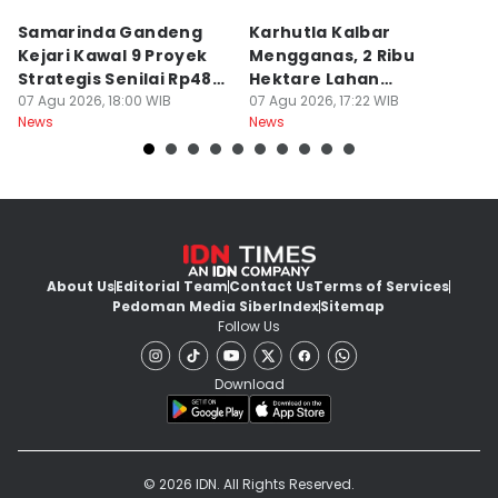
Samarinda Gandeng
Karhutla Kalbar
P
Kejari Kawal 9 Proyek
Mengganas, 2 Ribu
D
Strategis Senilai Rp48
Hektare Lahan
P
Miliar
07 Agu 2026, 18:00 WIB
Terbakar saat Kemarau
07 Agu 2026, 17:22 WIB
P
07
News
News
Ne
About Us
Editorial Team
Contact Us
Terms of Services
Pedoman Media Siber
Index
Sitemap
Follow Us
Download
© 2026 IDN. All Rights Reserved.