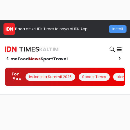
Baca artikel
IDN Times
lainnya di IDN App
Install
KALTIM
Home
Food
News
Sport
Travel
For
Indonesia Summit 2026
Soccer Times
Iklanin 
You