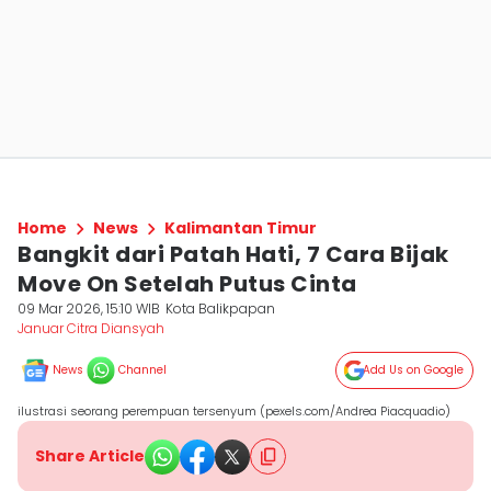
Home
News
Kalimantan Timur
Bangkit dari Patah Hati, 7 Cara Bijak
Move On Setelah Putus Cinta
09 Mar 2026, 15:10 WIB
Kota Balikpapan
Januar Citra Diansyah
News
Channel
Add Us on Google
ilustrasi seorang perempuan tersenyum (pexels.com/Andrea Piacquadio)
Share Article