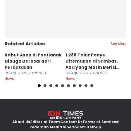
Related Articles
See More
Kabut Asap di Pontianak
1.286 Telur Penyu
P
Diduga Berasal dari
Ditemukan di Sambas,
P
Perbatasan
Ada yang Masih Berisi
W
09 Agu 2026, 20:26 WIB
Embrio
09 Agu 2026, 20:24 WIB
Kh
09
News
News
Ne
About Us
Editorial Team
Contact Us
Terms of Services
Pedoman Media Siber
Index
Sitemap