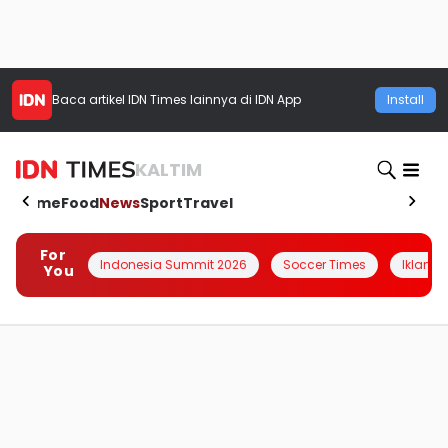
Baca artikel
IDN Times
lainnya di IDN App
Install
KALTIM
Home
Food
News
Sport
Travel
For
Indonesia Summit 2026
Soccer Times
Iklanin 
You