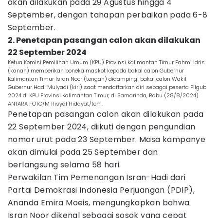
akan dilakukan pada 29 Agustus hingga 4
September, dengan tahapan perbaikan pada 6-8
September.
2. Penetapan pasangan calon akan dilakukan
22 September 2024
Ketua Komisi Pemilihan Umum (KPU) Provinsi Kalimantan Timur Fahmi Idris
(kanan) memberikan boneka maskot kepada bakal calon Gubernur
Kalimantan Timur Isran Noor (tengah) didampingi bakal calon Wakil
Gubernur Hadi Mulyadi (kiri) saat mendaftarkan diri sebagai peserta Pilgub
2024 di KPU Provinsi Kalimantan Timur, di Samarinda, Rabu (28/8/2024).
ANTARA FOTO/M Risyal Hidayat/tom.
Penetapan pasangan calon akan dilakukan pada
22 September 2024, diikuti dengan pengundian
nomor urut pada 23 September. Masa kampanye
akan dimulai pada 25 September dan
berlangsung selama 58 hari.
Perwakilan Tim Pemenangan Isran-Hadi dari
Partai Demokrasi Indonesia Perjuangan (PDIP),
Ananda Emira Moeis, mengungkapkan bahwa
Isran Noor dikenal sebagai sosok yang cepat