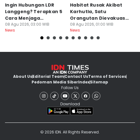
Ingin Hubungan LDR
Habitat Rusak Akibat
K
Langgeng? Terapkan 5
Karhutla, Satu
C
Cara Menjaga
Orangutan Dievakuasi
T
Kesetiaan Ini
08 Agu 2026, 03:00 WIB
di Ketapang
08 Agu 2026, 01:00 WIB
07
News
News
Ne
About Us
Editorial Team
Contact Us
Terms of Services
Pedoman Media Siber
Index
Sitemap
Follow Us
Download
© 2026 IDN. All Rights Reserved.