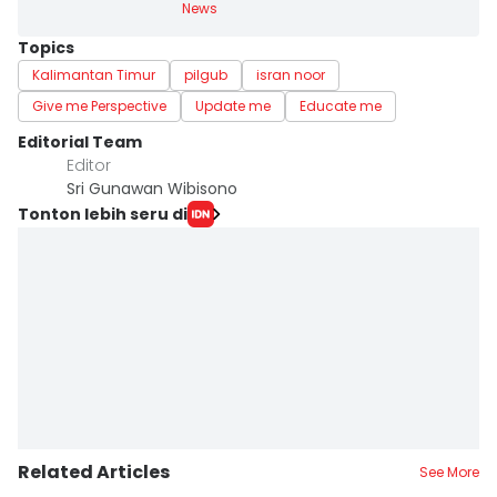
News
Topics
Kalimantan Timur
pilgub
isran noor
Give me Perspective
Update me
Educate me
Editorial Team
Editor
Sri Gunawan Wibisono
Tonton lebih seru di
Related Articles
See More