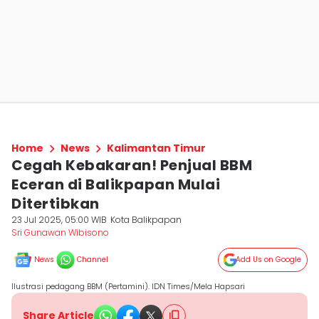
Home
News
Kalimantan Timur
Cegah Kebakaran! Penjual BBM
Eceran di Balikpapan Mulai
Ditertibkan
23 Jul 2025, 05:00 WIB
Kota Balikpapan
Sri Gunawan Wibisono
News
Channel
Add Us on Google
Ilustrasi pedagang BBM (Pertamini). IDN Times/Mela Hapsari
Share Article