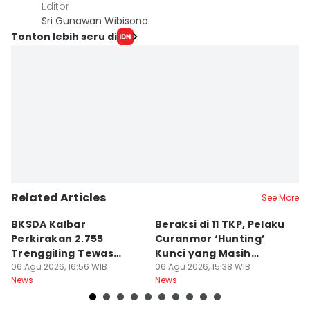
Editor
Sri Gunawan Wibisono
Tonton lebih seru di
Related Articles
See More
BKSDA Kalbar
Beraksi di 11 TKP, Pelaku
55
Perkirakan 2.755
Curanmor ‘Hunting’
da
Trenggiling Tewas
Kunci yang Masih
R
untuk Dapat 551 Kg Sisik
06 Agu 2026, 16:56 WIB
Menempel
06 Agu 2026, 15:38 WIB
06
News
News
Ne