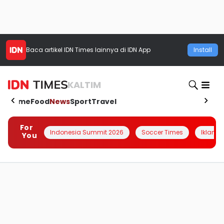
Baca artikel
IDN Times
lainnya di IDN App
Install
KALTIM
Home
Food
News
Sport
Travel
For
Indonesia Summit 2026
Soccer Times
Iklanin 
You